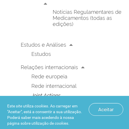
Notícias Regulamentares de
Medicamentos (todas as
edições)
Estudos e Análises
Estudos
Relações internacionais
Rede europeia
Rede internacional
Joint Actions
Este
site
utiliza
cookies
. Ao carregar em
A nossa história
Aceitar
"Aceitar", está a consentir a sua utilização.
Cronologia
Poderá saber mais acedendo à nossa
página sobre
utilização de
cookies
.
Infarmed 30 anos