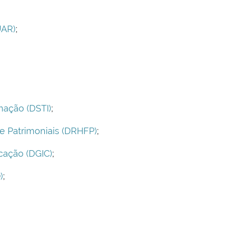
UAR)
;
mação (DSTI)
;
e Patrimoniais (DRHFP)
;
cação (DGIC)
;
)
;