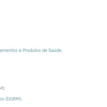
camentos e Produtos de Saúde
.
M)
;
tos (DGRM)
;