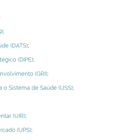
;
Q)
;
úde (DATS)
;
égico (DIPE)
;
nvolvimento (GRI)
;
ra o Sistema de Saúde (USS)
;
ntar (UIR)
;
rcado (UPS)
;