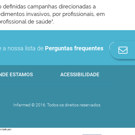
o definidas campanhas direcionadas a
imentos invasivos, por profissionais, em
ofissional de saúde".
 a nossa lista de
Perguntas frequentes
Co
n
NDE ESTAMOS
ACESSIBILIDADE
Infarmed © 2016. Todos os direitos reservados