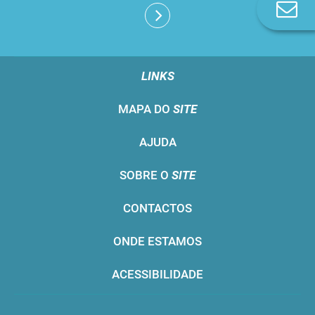
Co
Esta comissão poderá, sempre que tal se revele
n
necessário, recorrer a peritos externos, de
reconhecido mérito, para a emissão de
pareceres especializados.
LINKS
MAPA DO
SITE
AJUDA
SOBRE O
SITE
CONTACTOS
ONDE ESTAMOS
ACESSIBILIDADE