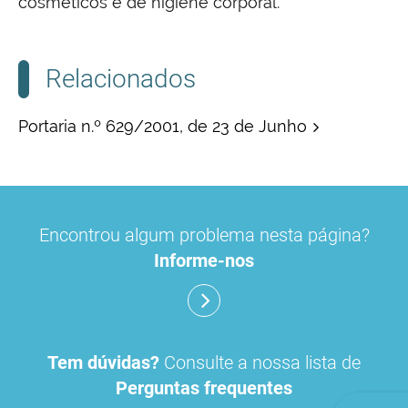
cosméticos e de higiene corporal.
Relacionados
Portaria n.º 629/2001, de 23 de Junho
A
Comissão Técnico-Científica de
Encontrou algum problema nesta página?
Cosmetologia
é constituída por elementos com
formação especializada nas áreas das ciências
Informe-nos
médicas e farmacêuticas, designadamente em
dermatologia, toxicologia, cosmetologia e
formulação e tecnologia de fabrico, e por
representantes dos serviços do Infarmed
Tem dúvidas?
Consulte a nossa lista de
competentes nesta matéria.
Perguntas frequentes