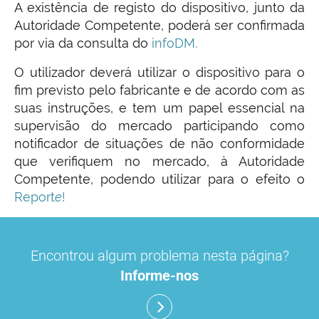
A existência de registo do dispositivo, junto da
Autoridade Competente, poderá ser confirmada
por via da consulta do
infoDM.
O utilizador deverá utilizar o dispositivo para o
fim previsto pelo fabricante e de acordo com as
suas instruções, e tem um papel essencial na
supervisão do mercado participando como
notificador de situações de não conformidade
que verifiquem no mercado, à Autoridade
Competente, podendo utilizar para o efeito o
Report
e
!
O INFARMED, I.P., autoridade nacional
Encontrou algum problema nesta página?
competente na área dos dispositivos médicos,
apresenta algumas noções básicas para a
Informe-nos
identificação e classificação dos dispositivos
médicos, vulgarmente dispensados em