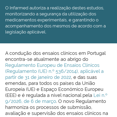
O Infarmed autoriza a realização destes estudos,
monitorizando a segurança da utilização dos
medicamentos experimentais, e garantindo o
acompanhamento dos mesmos de acordo com a
legislação aplicável.
A condução dos ensaios clínicos em Portugal
encontra-se atualmente ao abrigo do
Regulamento Europeu de Ensaios Clínicos
(Regulamento (UE) n.º 536/2014), aplicável a
partir de 31 de janeiro de 2022
, e das suas
emendas, para todos os países da União
Europeia (UE) e Espaço Económico Europeu
(EEE) e é regulada a nível nacional pela
Lei n.º
9/2026, de 6 de março
. O novo Regulamento
harmoniza os processos de submissão,
avaliação e supervisão dos ensaios clínicos na