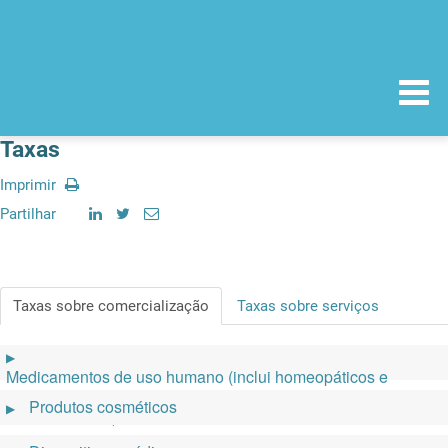
Taxas
Imprimir
Partilhar
Taxas sobre comercialização
Taxas sobre serviços
▶
Medicamentos de uso humano (inclui homeopáticos e
preparações e substâncias à base da planta canábis para
Produtos cosméticos
▶
fins medicinais)
Guia de
Outro
Legislação aplicável