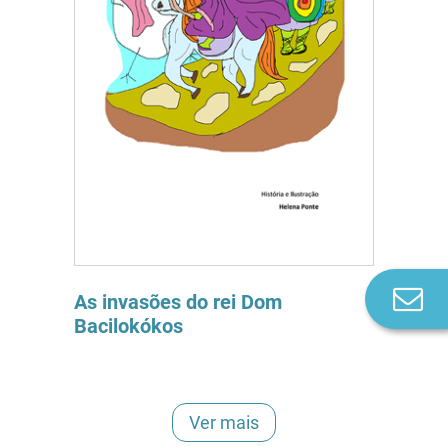
Co
As invasões do rei Dom
n
Bacilokókos
Ver mais