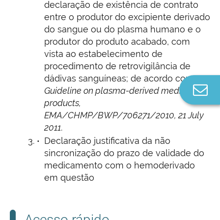
declaração de existência de contrato
entre o produtor do excipiente derivado
do sangue ou do plasma humano e o
produtor do produto acabado, com
vista ao estabelecimento de
procedimento de retrovigilância de
dádivas sanguíneas; de acordo com
Co
Guideline on plasma-derived medicinal
n
products,
EMA/CHMP/BWP/706271/2010, 21 July
2011
.
Declaração justificativa da não
sincronização do prazo de validade do
medicamento com o hemoderivado
em questão
Acesso rápido