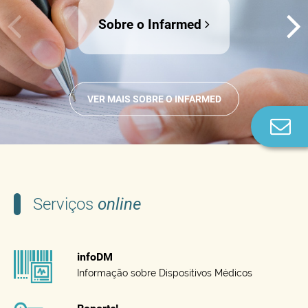
Sobre o Infarmed
VER MAIS SOBRE O INFARMED
Co
n
Serviços
online
infoDM
Informação sobre Dispositivos Médicos