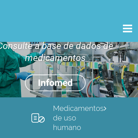
Consulte a base de dados de
medicamentos
Infomed
Medicamentos
de uso
humano