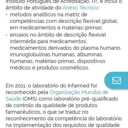
Instituto Português de Acreditação, I.P., e inclui o
âmbito de atividade do
Anexo Técnico
:
métodos analíticos na matriz de
competências com descrição flexível global,
em medicamentos e matérias-primas;
ensaios no âmbito de descrição flexível
intermédia para medicamentos,
medicamentos derivados do plasma humano,
imunoglobulinas humanas, albuminas
humanas, matérias-primas, dispositivos
médicos e produtos cosméticos.
Co
n
Em 2011, o laboratório do Infarmed foi
reconhecido pela
Organização Mundial de
Saúde
(OMS) como laboratório pré-qualificado
de controlo da qualidade de produtos
farmacêuticos, o que se traduz no
reconhecimento da competência do laboratório
na implementação dos requisitos de qualidade