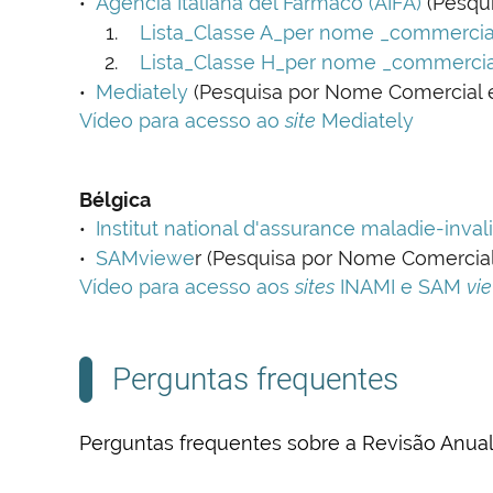
Agencia Italiana del Farmaco (AIFA)
(Pesqui
Lista_Classe A_per nome _commercia
Lista_Classe H_per nome _commerci
Mediately
(Pesquisa por Nome Comercial e
Vídeo para acesso ao
site
Mediately
Bélgica
Institut national d'assurance maladie-invali
SAMviewe
r (Pesquisa por Nome Comercial
Vídeo para acesso aos
sites
INAMI e SAM
vi
Perguntas frequentes
Perguntas frequentes sobre a Revisão Anua