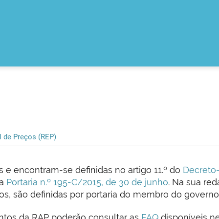
l de Preços (REP)
 e encontram-se definidas no artigo 11.º do
Decreto-
da
Portaria n.º 195-C/2015, de 30 de junho
. Na sua red
zos, são definidas por portaria do membro do govern
ntos da RAP poderão consultar as
FAQ
disponíveis ne