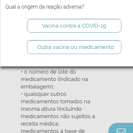
indesejável (iniciais, idade e
Qual a origem da reação adversa?
sexo);
• uma descrição do efeito
Vacina contra a COVID-19
indesejável;
• a dose e o nome do
medicamento que se
Outra vacina ou medicamento
suspeite ter causado o efeito
indesejável (nome comercial
e substância ativa);
• o número de lote do
medicamento (indicado na
embalagem);
• quaisquer outros
medicamentos tomados na
mesma altura (incluindo
medicamentos não sujeitos a
receita médica,
Co
medicamentos à base de