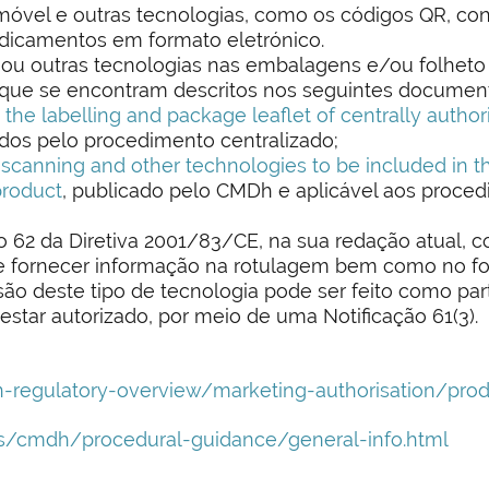
o móvel e outras tecnologias, como os códigos QR, co
edicamentos em formato eletrónico.
R ou outras tecnologias nas embalagens e/ou folhe
s que se encontram descritos nos seguintes documen
the labelling and package leaflet of centrally autho
dos pelo procedimento centralizado;
canning and other technologies to be included in th
product
, publicado pelo CMDh e aplicável aos proc
62 da Diretiva 2001/83/CE, na sua redação atual, co
e fornecer informação na rotulagem bem como no fol
ão deste tipo de tecnologia pode ser feito como par
star autorizado, por meio de uma Notificação 61(3).
regulatory-overview/marketing-authorisation/prod
/cmdh/procedural-guidance/general-info.html