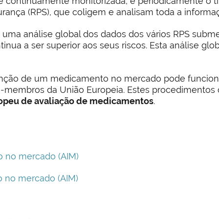
é continuamente monitorizada, e periodicamente o t
rança (RPS), que coligem e analisam toda a informação
uma análise global dos dados dos vários RPS submeti
inua a ser superior aos seus riscos. Esta análise glo
nção de um medicamento no mercado pode funcionar 
s-membros da União Europeia. Estes procedimentos
opeu de avaliação de medicamentos
.
o no mercado (AIM)
o no mercado (AIM)