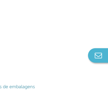
Co
n
os de embalagens