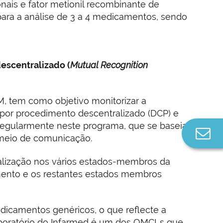
onais e fator metionil recombinante de
ara a análise de 3 a 4 medicamentos, sendo
scentralizado (
Mutual Recognition
QM, tem como objetivo monitorizar a
or procedimento descentralizado (DCP) e
regularmente neste programa, que se baseia
Co
o meio de comunicação.
n
ização nos vários estados-membros da
ento e os restantes estados membros
icamentos genéricos, o que reflecte a
aboratório do Infarmed é um dos OMCLs que