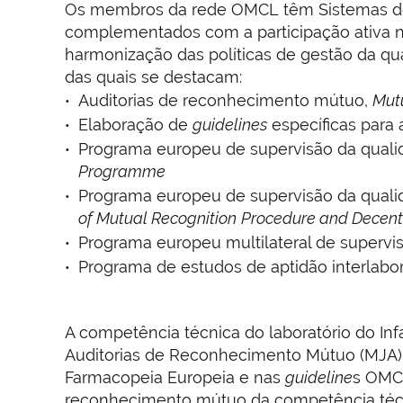
Os membros da rede OMCL têm Sistemas de
complementados com a participação ativa n
harmonização das políticas de gestão da qua
das quais se destacam:
Auditorias de reconhecimento mútuo,
Mutu
Elaboração de
guidelines
específicas para 
Programa europeu de supervisão da qual
Programme
Programa europeu de supervisão da qual
of Mutual Recognition
Procedure and Decent
Programa europeu multilateral de superv
Programa de estudos de aptidão interlabor
A competência técnica do laboratório do In
Auditorias de Reconhecimento Mútuo (MJA),
Farmacopeia Europeia e nas
guideline
s OMCL
reconhecimento mútuo da competência téc