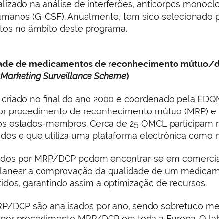
alizado na análise de interferões, anticorpos monocl
humanos (G-CSF). Anualmente, tem sido selecionado p
os no âmbito deste programa.
dade de medicamentos de reconhecimento mútuo/de
-Marketing Surveillance Scheme
)
o, criado no final do ano 2000 e coordenado pela ED
or procedimento de reconhecimento mútuo (MRP) e p
os estados-membros. Cerca de 25 OMCL participam 
ltados e que utiliza uma plataforma electrónica com
dos por MRP/DCP podem encontrar-se em comercial
lanear a comprovação da qualidade de um medicam
idos, garantindo assim a optimização de recursos.
/DCP são analisados por ano, sendo sobretudo med
dos por procedimento MRP/DCP em toda a Europa. O l