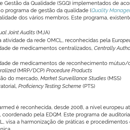
 Gestão da Qualidade (SGQ) implementados de acor
o programa de gestão da qualidade (
Quality Manag
lidade dos vários membros. Este programa, existente 
al Joint Audits
(MJA)
a atividade da rede OMCL, reconhecidas pela E
urope
idade de medicamentos centralizados,
Centrally Auth
idade de medicamentos de reconhecimento mútuo/d
ralized
(MRP/DCP)
Procedure Products
isão do mercado,
Market Surveillance Studies
(MSS)
atorial,
Proficiency Testing Scheme
(PTS)
farmed é reconhecida, desde 2008, a nível europeu a
 coordenado pela EDQM. Este programa de auditoria
, visa a harmonização de práticas e procedimentos
nica.