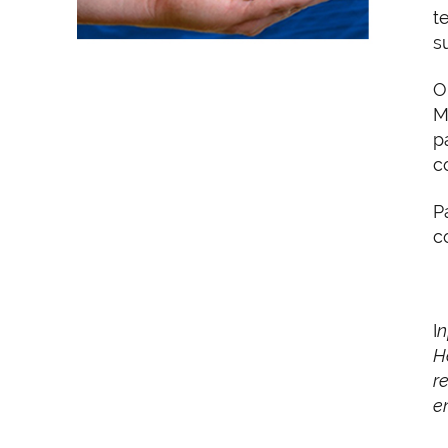
t
s
O
M
p
c
P
c
I
n
H
r
e