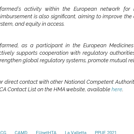
nfarmed’s activity within the European network for
eimbursement is also significant, aiming to improve the q
ystem, and equity in access.
nfarmed, as a participant in the European Medicin
ctively supports cooperation with regulatory authorities
trengthen global regulatory systems, promote mutual re
or direct contact with other National Competent Authorit
CA Contact List on the HMA website, available
here
.
CG
CAMD
EUnetHTA
La Valletta
PPUE 2021