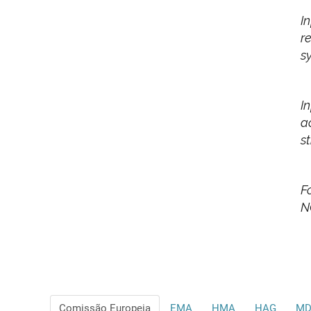
I
r
s
I
a
s
F
N
Comissão Europeia
EMA
HMA
HAG
MD