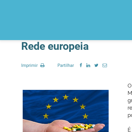
Rede europeia
Imprimir
Partilhar
O
M
g
r
p
É