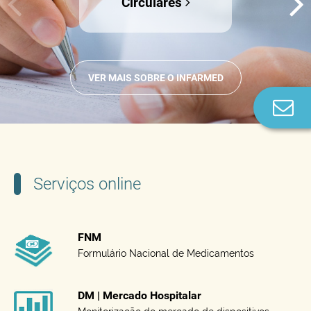
Circulares
VER MAIS SOBRE O INFARMED
Co
n
Serviços online
FNM
Formulário Nacional de Medicamentos
DM | Mercado Hospitalar