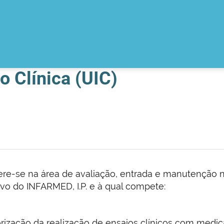
o Clínica (UIC)
ere-se na área de avaliação, entrada e manutenção 
o do INFARMED, I.P. e à qual compete:
torização da realização de ensaios clínicos com med