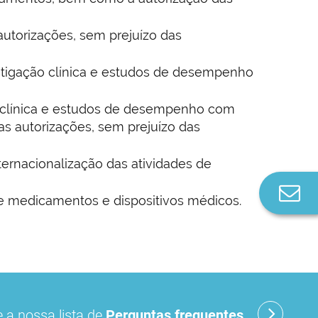
utorizações, sem prejuízo das
estigação clínica e estudos de desempenho
o clínica e estudos de desempenho com
s autorizações, sem prejuízo das
ternacionalização das atividades de
Co
de medicamentos e dispositivos médicos.
n
 a nossa lista de
Perguntas frequentes