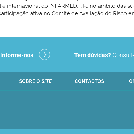
l e internacional do INFARMED, I. P., no âmbito das
articipação ativa no Comité de Avaliação do Risco em
tos (DGRM)
?
Informe-nos
Tem dúvidas?
Consulte
SOBRE O
SITE
CONTACTOS
O