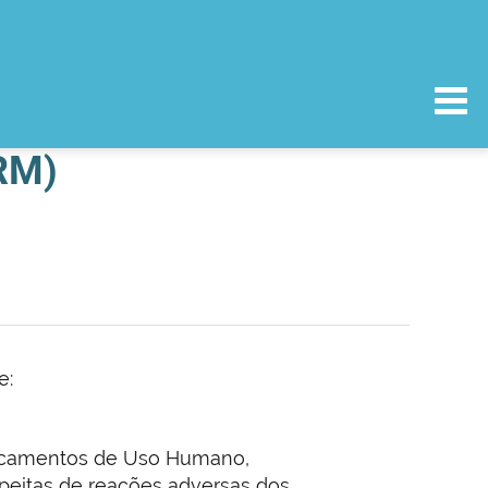
RM)
e:
dicamentos de Uso Humano,
peitas de reações adversas dos