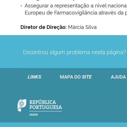
Assegurar a representação a nível naciona
Europeu de Farmacovigilância através da p
Diretor de Direção:
Márcia Silva
Direção de Gestão do Risco de Medicamen
Telef: +351 21 798 71 41
Encontrou algum problema nesta página
Email
:
dgrm@infarmed.pt
LINKS
MAPA DO
SITE
AJUDA