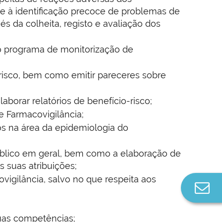
e à identificação precoce de problemas de
s da colheita, registo e avaliação dos
no programa de monitorização de
risco, bem como emitir pareceres sobre
borar relatórios de benefício-risco;
e Farmacovigilância;
os na área da epidemiologia do
público em geral, bem como a elaboração de
s suas atribuições;
igilância, salvo no que respeita aos
Co
n
uas competências;