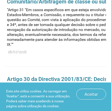
Comunitário/Arbitragem de classe ou subst
"Artigo 31 "Em casos específicos em que esteja envolvido o 
Estados-Membros, a Comissão, o requerente ou o titular d
questão ao Comité, com vista à aplicação do procedimento p
e 34º, antes de ser tomada qualquer decisão sobre o pedid
revogação da autorização de introdução no mercado, ou so
alteração, eventualmente necessária, dos termos da referid
nomeadamente para atender às informações obtidas em co
IX.""
28/07/2016
Artigo 30 da Directiva 2001/83/CE: Decisõ
/Harmonização RCM do medicamento de re
Este
site
utiliza
cookies
. Ao carregar em
"Artigo 30 "Caso tenham sido apresentados dois ou mais p
Aceitar
"Aceitar", está a consentir a sua utilização.
introdução no mercado para um dado medicamento (....) e
Poderá saber mais acedendo à nossa
tenham adoptado decisões divergentes relativamente à sua
página sobre
utilização de
cookies
.
ou revogação, um Estado-Membro, a Comissão, ou o requeren