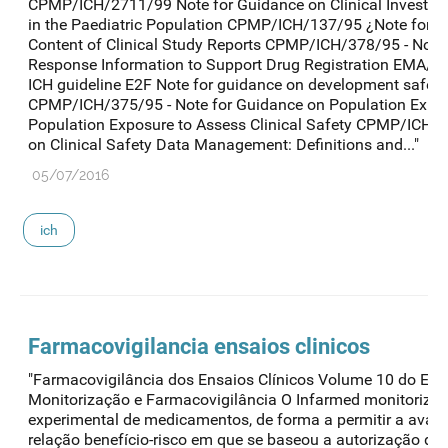
CPMP/ICH/2711/99 Note for Guidance on Clinical Investiga
in the Paediatric Population CPMP/ICH/137/95 ¿Note for G
Content of Clinical Study Reports CPMP/ICH/378/95 - Note
Response Information to Support Drug Registration EMA
ICH guideline E2F Note for guidance on development safety
CPMP/ICH/375/95 - Note for Guidance on Population Expos
Population Exposure to Assess Clinical Safety CPMP/ICH/3
on Clinical Safety Data Management: Definitions and..."
05/07/2016
ich
Farmacovigilancia ensaios clinicos
"Farmacovigilância dos Ensaios Clínicos Volume 10 do Eudra
Monitorização e Farmacovigilância O Infarmed monitoriza 
experimental de medicamentos, de forma a permitir a aval
relação benefício-risco em que se baseou a autorização dos