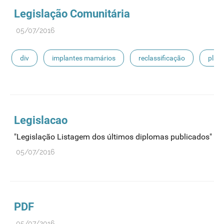
Legislação Comunitária
05/07/2016
div
implantes mamários
reclassificação
plas
derivados estáveis do sangue
próteses de substitução
Legislacao
"Legislação Listagem dos últimos diplomas publicados"
05/07/2016
PDF
05/07/2016