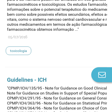
farmacocinéticos e toxicológicos. Os estudos farmacológi
informações sobre o potencial terapêutico do medicamento
bem como sobre possíveis efeitos secundários, efeitos adv
vitais, como o sistema nervoso central cardiovascular e resp
outros medicamentos em termos de ação farmacológica. C
farmacocinética obtemos informação ..."
05/07/2016
toxicologia
Co
n
Guidelines - ICH
"CPMP/ICH/135/95 - Note for Guidance on Good Clinical P
Note for Guidance on Studies in Support of Special Populati
CPMP/ICH/291/95 - Note for Guidance on General Considerat
CPMP/ICH/363/96 - Note for Guidance on Statistical Principl
CPMP/ICH/364/96 - Note for Guidance on Choice of Control G