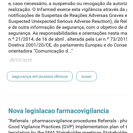
e, caso necessário, a suspensão ou revogação da autoriza
realização. O Infarmed exerce esta vigilância através da ge
notificações de Suspeitas de Reações Adversas Graves e I
Suspected Unexpected Serious Adverse Reaction), de Relat
e de outra informação de segurança, com o objetivo de detet
segurança. As responsabilidades e orientações nesta matéri
n.º 21/2014, de 16 de abril , alterada pela Lei n.º 73/2015 d
Diretiva 2001/20/CE, do parlamento Europeu e do Conselho,
orientadora "Comunicação d..."
26/07/2016
segurança em ensaios clínicos
susar
Nova legislacao farmacovigilancia
"Referrals - pharmacovigilance procedures Referrals - phar
Good Vigilance Practices (GVP) Implementation plan of th
legislation by the EMA Stakeholder meetings Stakeholder me