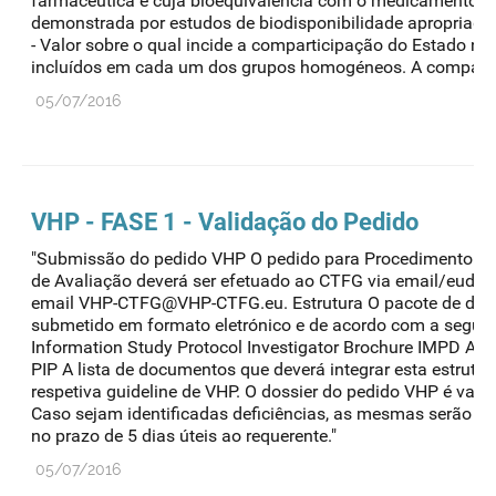
farmacêutica e cuja bioequivalência com o medicamento de
demonstrada por estudos de biodisponibilidade apropriados
- Valor sobre o qual incide a comparticipação do Estado 
incluídos em cada um dos grupos homogéneos. A compartic
05/07/2016
VHP - FASE 1 - Validação do Pedido
"Submissão do pedido VHP O pedido para Procedimento Vo
de Avaliação deverá ser efetuado ao CTFG via email/eudral
email VHP-CTFG@VHP-CTFG.eu. Estrutura O pacote de doc
submetido em formato eletrónico e de acordo com a seguint
Information Study Protocol Investigator Brochure IMPD Addi
PIP A lista de documentos que deverá integrar esta estrutur
respetiva guideline de VHP. O dossier do pedido VHP é vali
Caso sejam identificadas deficiências, as mesmas serão c
no prazo de 5 dias úteis ao requerente."
05/07/2016