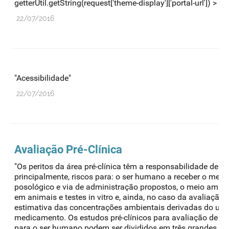
getterUtil.getString(request['theme-display']['portal-url']) > 18 .
22/07/2016
"Acessibilidade"
22/07/2016
Avaliação Pré-Clínica
"Os peritos da área pré-clínica têm a responsabilidade de ava
principalmente, riscos para: o ser humano a receber o med
posológico e via de administração propostos, o meio ambi
em animais e testes in vitro e, ainda, no caso da avaliação 
estimativa das concentrações ambientais derivadas do uso
medicamento. Os estudos pré-clínicos para avaliação de efe
para o ser humano podem ser divididos em três grandes gr