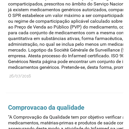
comparticipados, prescritos no âmbito do Serviço Nacional 
já existem medicamentos genéricos autorizados, compartic
O SPR estabelece um valor máximo a ser comparticipado, 
ou regime de comparticipação aplicável calculado sobre o p
ao Preço de Venda ao Público (PVP) do medicamento, confor
para cada conjunto de medicamentos com a mesma compos
quantitativa em substâncias ativas, forma farmacêutica, d
administração, no qual se inclua pelo menos um medicamen
mercado. Logotipo da Sociétè Générale de Surveillance (SGS)
empresa. Atesta processo do Infarmed certificado. ISO 900
Genéricos Nesta página pode encontrar um conjunto de inf
medicamentos genéricos. Pretende-se, desta forma, promover
26/07/2016
Comprovacao da qualidade
"A Comprovação da Qualidade tem por objetivo verificar a 
medicamentos, matérias-primas e produtos de saúde comer
assegurando deste modo a atividade do Infarmed na vertente