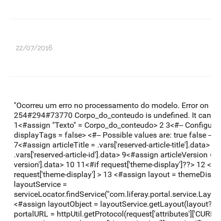
22/07/2016
"Ocorreu um erro no processamento do modelo. Error on line
254#294#73770 Corpo_do_conteudo is undefined. It cannot
1<#assign "Texto" = Corpo_do_conteudo> 2 3<#-- Configurat
displayTags = false> <#-- Possible values are: true false --> 
7<#assign articleTitle = .vars['reserved-article-title'].data> 8
.vars['reserved-article-id'].data> 9<#assign articleVersion = .v
version'].data> 10 11<#if request['theme-display']??> 12 <
request['theme-display'] > 13 <#assign layout = themeDisplay
layoutService =
serviceLocator.findService("com.liferay.portal.service.Layou
<#assign layoutObject = layoutService.getLayout(layout?n
portalURL = httpUtil.getProtocol(request['attributes']['CURRE