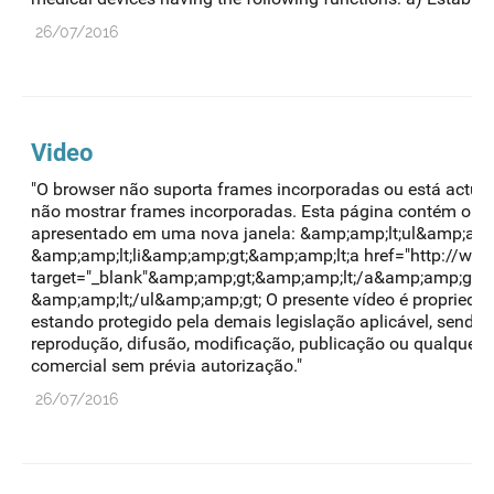
26/07/2016
Video
"O browser não suporta frames incorporadas ou está actua
não mostrar frames incorporadas. Esta página contém o se
apresentado em uma nova janela: &amp;amp;lt;ul&amp;amp
&amp;amp;lt;li&amp;amp;gt;&amp;amp;lt;a href="http://www
target="_blank"&amp;amp;gt;&amp;amp;lt;/a&amp;amp;gt;&
&amp;amp;lt;/ul&amp;amp;gt; O presente vídeo é propriedad
estando protegido pela demais legislação aplicável, sendo p
reprodução, difusão, modificação, publicação ou qualquer 
comercial sem prévia autorização."
26/07/2016