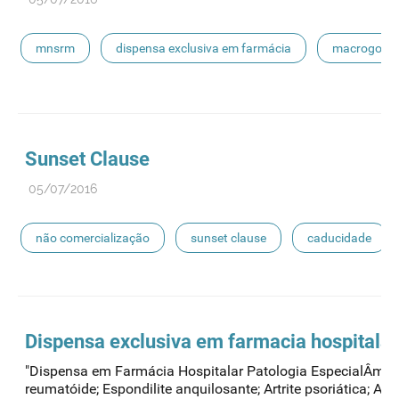
mnsrm
dispensa exclusiva em farmácia
macrogol
pancreatina
ulipristal
hidrocortisona
fluticas
pílula do dia seguinte
ibuprofeno
paracetamol codein
Sunset Clause
05/07/2016
picetoprofeno
contraceção de emergência
amorolfi
não comercialização
sunset clause
caducidade
floroglucinol e simeticone
cianocobalamida
lidocaín
Dispensa exclusiva em farmacia hospitalar
"Dispensa em Farmácia Hospitalar Patologia EspecialÂmbi
reumatóide; Espondilite anquilosante; Artrite psoriática; Artri