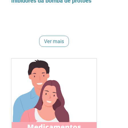
Inibidores da bomba de protões
Ver mais