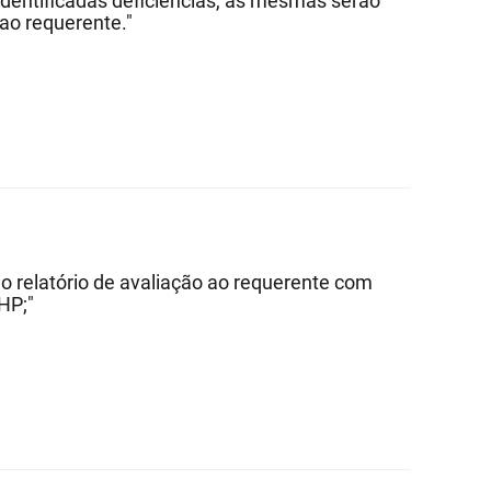
dentificadas deficiências, as mesmas serão
 ao requerente."
o relatório de avaliação ao requerente com
HP;"