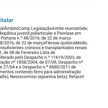
talar
cialÂmbitoComp.LegislaçãoArtrite reumatóide;
idiopática juvenil poliarticular e Psoríase em
Portaria n.º 48/2016, de 22 de março
8/2016, de 22 de marçoFibrose quísticaMedic.
suficientes crónicos e transplantados renais
, de 08 de Fevereiro Lista de
terado pelo Despacho n.º 11619/2003, de
icação nº 1858/2004, de 07/09, Despacho nº
e 27/04 e e Despacho n.º 8680/2011 de
mentos contendo ferro para administração
lfa); Neorecormon (epoetina beta); Retacrit