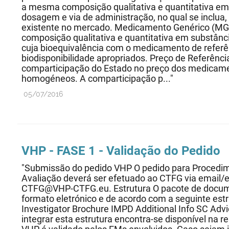
a mesma composição qualitativa e quantitativa em
dosagem e via de administração, no qual se inclu
existente no mercado. Medicamento Genérico (M
composição qualitativa e quantitativa em substân
cuja bioequivalência com o medicamento de referê
biodisponibilidade apropriados. Preço de Referência 
comparticipação do Estado no preço dos medicame
homogéneos. A comparticipação p..."
05/07/2016
VHP - FASE 1 - Validação do Pedido
"Submissão do pedido VHP O pedido para Procedi
Avaliação deverá ser efetuado ao CTFG via email/e
CTFG@VHP-CTFG.eu. Estrutura O pacote de docu
formato eletrónico e de acordo com a seguinte estr
Investigator Brochure IMPD Additional Info SC Adv
integrar esta estrutura encontra-se disponível na r