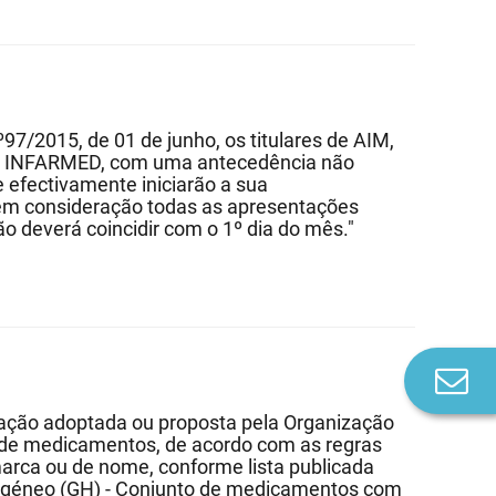
º97/2015, de 01 de junho, os titulares de AIM,
ar o INFARMED, com uma antecedência não
e efectivamente iniciarão a sua
em consideração todas as apresentações
ão deverá coincidir com o 1º dia do mês."
Co
n
ação adoptada ou proposta pela Organização
 de medicamentos, de acordo com as regras
marca ou de nome, conforme lista publicada
ogéneo (GH) - Conjunto de medicamentos com