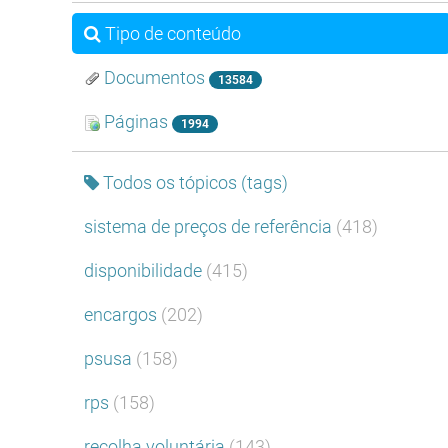
Tipo de conteúdo
Documentos
13584
Páginas
1994
Todos os tópicos (tags)
sistema de preços de referência
(418)
disponibilidade
(415)
encargos
(202)
psusa
(158)
rps
(158)
recolha voluntária
(143)