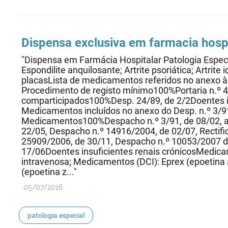
Dispensa exclusiva em farmacia hospi
"Dispensa em Farmácia Hospitalar Patologia Espe
Espondilite anquilosante; Artrite psoriática; Artrite 
placasLista de medicamentos referidos no anexo à 
Procedimento de registo mínimo100%Portaria n.º 4
comparticipados100%Desp. 24/89, de 2/2Doentes in
Medicamentos incluídos no anexo do Desp. n.º 3/91
Medicamentos100%Despacho n.º 3/91, de 08/02, al
22/05, Despacho n.º 14916/2004, de 02/07, Rectif
25909/2006, de 30/11, Despacho n.º 10053/2007 d
17/06Doentes insuficientes renais crónicosMedica
intravenosa; Medicamentos (DCI): Eprex (epoetina a
(epoetina z..."
05/07/2016
patologia especial