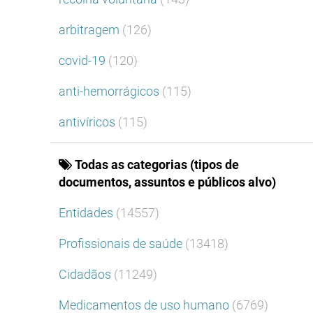
arbitragem
(126)
covid-19
(120)
anti-hemorrágicos
(115)
antivíricos
(115)
Todas as categorias (tipos de
documentos, assuntos e públicos alvo)
Entidades
(14557)
Profissionais de saúde
(13418)
Cidadãos
(11249)
Medicamentos de uso humano
(6769)