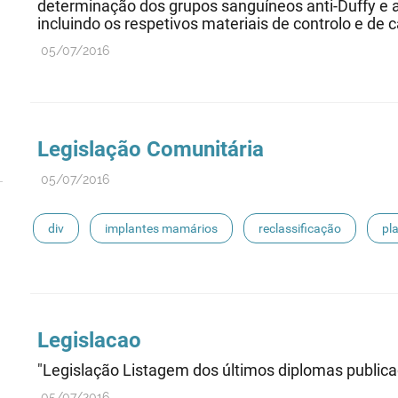
determinação dos grupos sanguíneos anti-Duffy e a
incluindo os respetivos materiais de controlo e de ca
05/07/2016
Legislação Comunitária
05/07/2016
div
implantes mamários
reclassificação
pl
próteses de substitução
dmia
Legislacao
"Legislação Listagem dos últimos diplomas public
05/07/2016