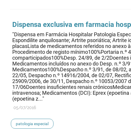
Dispensa exclusiva em farmacia hospi
"Dispensa em Farmácia Hospitalar Patologia Espe
Espondilite anquilosante; Artrite psoriática; Artrite 
placasLista de medicamentos referidos no anexo à 
Procedimento de registo mínimo100%Portaria n.º 4
comparticipados100%Desp. 24/89, de 2/2Doentes in
Medicamentos incluídos no anexo do Desp. n.º 3/91
Medicamentos100%Despacho n.º 3/91, de 08/02, al
22/05, Despacho n.º 14916/2004, de 02/07, Rectif
25909/2006, de 30/11, Despacho n.º 10053/2007 d
17/06Doentes insuficientes renais crónicosMedica
intravenosa; Medicamentos (DCI): Eprex (epoetina a
(epoetina z..."
05/07/2016
patologia especial