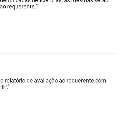
dentificadas deficiências, as mesmas serão
 ao requerente."
o relatório de avaliação ao requerente com
HP;"