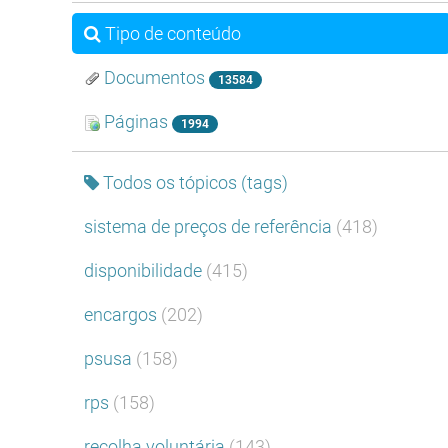
Tipo de conteúdo
Documentos
13584
Páginas
1994
Todos os tópicos (tags)
sistema de preços de referência
(418)
disponibilidade
(415)
encargos
(202)
psusa
(158)
rps
(158)
recolha voluntária
(143)