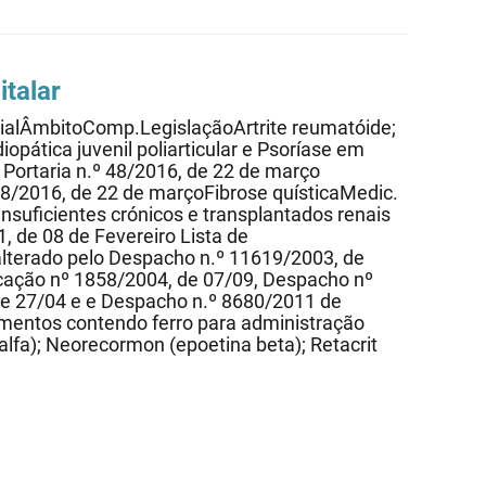
talar
cialÂmbitoComp.LegislaçãoArtrite reumatóide;
idiopática juvenil poliarticular e Psoríase em
Portaria n.º 48/2016, de 22 de março
8/2016, de 22 de marçoFibrose quísticaMedic.
suficientes crónicos e transplantados renais
, de 08 de Fevereiro Lista de
terado pelo Despacho n.º 11619/2003, de
icação nº 1858/2004, de 07/09, Despacho nº
e 27/04 e e Despacho n.º 8680/2011 de
mentos contendo ferro para administração
lfa); Neorecormon (epoetina beta); Retacrit