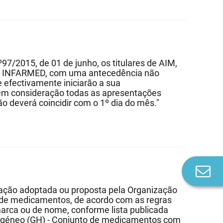
º97/2015, de 01 de junho, os titulares de AIM,
ar o INFARMED, com uma antecedência não
e efectivamente iniciarão a sua
em consideração todas as apresentações
ão deverá coincidir com o 1º dia do mês."
Co
n
ação adoptada ou proposta pela Organização
 de medicamentos, de acordo com as regras
marca ou de nome, conforme lista publicada
ogéneo (GH) - Conjunto de medicamentos com