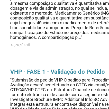
a mesma composição qualitativa e quantitativa em
dosagem e via de administração, no qual se inclu
existente no mercado. Medicamento Genérico (M
composição qualitativa e quantitativa em substân
cuja bioequivalência com o medicamento de referê
biodisponibilidade apropriados. Preço de Referência 
comparticipação do Estado no preço dos medicame
homogéneos. A comparticipação p..."
05/07/2016
VHP - FASE 1 - Validação do Pedido
"Submissão do pedido VHP O pedido para Procedi
Avaliação deverá ser efetuado ao CTFG via email/e
CTFG@VHP-CTFG.eu. Estrutura O pacote de docu
formato eletrónico e de acordo com a seguinte estr
Investigator Brochure IMPD Additional Info SC Adv
integrar esta estrutura encontra-se disponível na r