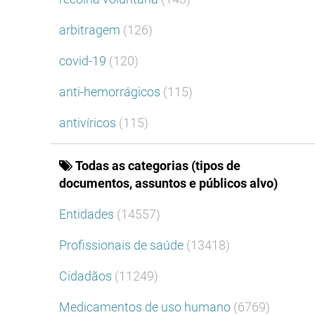
arbitragem
(126)
covid-19
(120)
anti-hemorrágicos
(115)
antivíricos
(115)
Todas as categorias (tipos de
documentos, assuntos e públicos alvo)
Entidades
(14557)
Profissionais de saúde
(13418)
Cidadãos
(11249)
Medicamentos de uso humano
(6769)