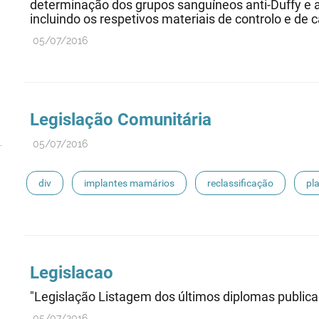
determinação dos grupos sanguíneos anti-Duffy e a
incluindo os respetivos materiais de controlo e de ca
05/07/2016
Legislação Comunitária
05/07/2016
div
implantes mamários
reclassificação
pl
próteses de substitução
dmia
Legislacao
"Legislação Listagem dos últimos diplomas public
05/07/2016