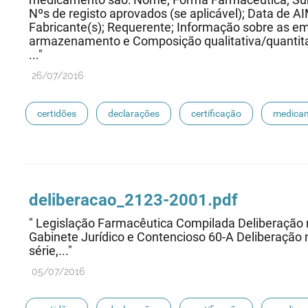
Nºs de registo aprovados (se aplicável); Data de AIM
Fabricante(s); Requerente; Informação sobre as e
armazenamento e Composição qualitativa/quantitat
..."
26/07/2016
certidões
declarações
certificação
medicam
sioms
oms
medicamentos de referência
deliberac
ao
_2123-2001.pdf
" Legislação Farmacêutica Compilada Deliberação
Gabinete Jurídico e Contencioso 60-A Deliberação 
série,..."
05/07/2016