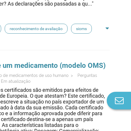
r? As declarações são passadas a qu..."
reconhecimento de avaliação
sioms
 de um medicamento (modelo OMS)
ção de medicamentos de uso humano
>
Perguntas
 Em atualização
s certificados são emitidos para efeitos de
e Europeia. O que atestam? Este certificado,
Co
screve a situação no país exportador de um
n
cado à data da sua emissão. Cada certificado
co e a informação aprovada pode diferir para
certificado destina-se a apenas um país
s características listadas para o
stância ativa; Dosagem; Comercialização;