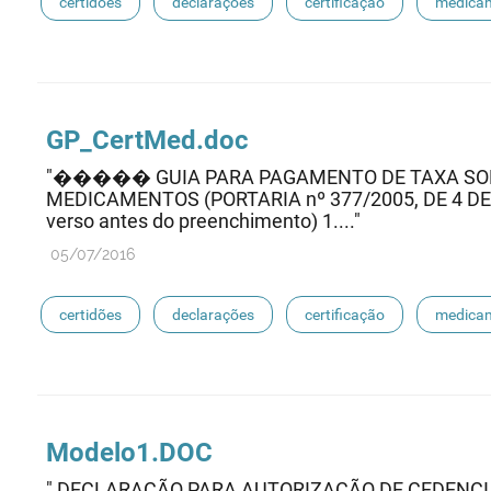
certidões
declarações
certificação
medicam
sioms
oms
medicamentos de referência
GP_CertMed.doc
"����� GUIA PARA PAGAMENTO DE TAXA SOBR
MEDICAMENTOS (PORTARIA nº 377/2005, DE 4 DE A
verso antes do preenchimento) 1...."
05/07/2016
certidões
declarações
certificação
medicam
sioms
oms
medicamentos de referência
Modelo1.DOC
" DECLARAÇÃO PARA AUTORIZAÇÃO DE CEDENCI