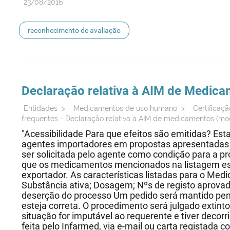
23/08/2016
reconhecimento de avaliação
Declaração relativa à AIM de
Medica
Entidades
>
Medicamentos de uso humano
>
Certifica
frequentes - Declaração relativa à AIM de medicamentos (m
"Acessibilidade Para que efeitos são emitidas? Esta
agentes importadores em propostas apresentadas 
ser solicitada pelo agente como condição para a p
que os medicamentos mencionados na listagem est
exportador. As características listadas para o M
Substância ativa; Dosagem; Nºs de registo aprovad
deserção do processo Um pedido será mantido pend
esteja correta. O procedimento será julgado extint
situação for imputável ao requerente e tiver decor
feita pelo Infarmed, via e-mail ou carta registada 