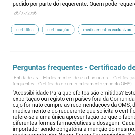
pedido por parte do requerente. Quem pode requere
26/07/2016
certidões
certificação
medicamentos exclusivos
oms
medicamentos de referência
Perguntas frequentes - Certificado
Entidades
>
Medicamentos de uso humano
>
Certifica
frequentes - Certificado de um medicamento (modelo OMS) -
"Acessibilidade Para que efeitos são emitidos? Este
exportação ou registo em países fora da Comunidad
cujo formato cumpre as recomendações da OMS, de
medicamento e do requerente que solicita o certifi
refere-se a uma única apresentação porque o fabri
diferentes formas farmacêuticas e dosagem. Cada 
importador sendo obrigatória a menção do mesmo. A
medicamento são: Nome; Forma Farmacêutica; Sub