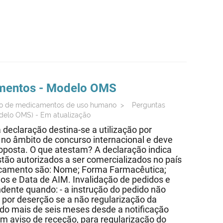
mentos
- Modelo OMS
ção de medicamentos de uso humano
>
Perguntas
odelo OMS) - Em atualização
 declaração destina-se a utilização por
no âmbito de concurso internacional e deve
roposta. O que atestam? A declaração indica
ão autorizados a ser comercializados no país
edicamento são: Nome; Forma Farmacêutica;
os e Data de AIM. Invalidação de pedidos e
ente quando: - a instrução do pedido não
o por deserção se a não regularização da
rido mais de seis meses desde a notificação
com aviso de receção, para regularização do