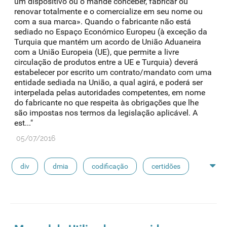
um dispositivo ou o mande conceber, fabricar ou
renovar totalmente e o comercialize em seu nome ou
com a sua marca». Quando o fabricante não está
sediado no Espaço Económico Europeu (à exceção da
Turquia que mantém um acordo de União Aduaneira
com a União Europeia (UE), que permite a livre
circulação de produtos entre a UE e Turquia) deverá
estabelecer por escrito um contrato/mandato com uma
entidade sediada na União, a qual agirá, e poderá ser
interpelada pelas autoridades competentes, em nome
do fabricante no que respeita às obrigações que lhe
são impostas nos termos da legislação aplicável. A
est..."
05/07/2016
div
dmia
codificação
certidões
fabdm
dm classe iii
declarações
sidm