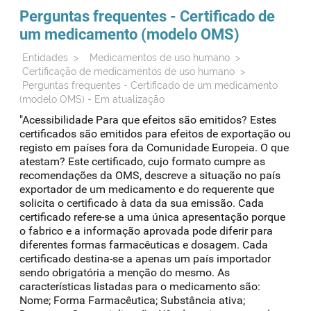
reconhecimento de avaliação
sioms
oms
Perguntas frequentes - Certificado de
um medicamento (modelo OMS)
medicamentos de referência
Entidades
>
Medicamentos de uso humano
>
Certificação de medicamentos de uso humano
>
Perguntas frequentes - Certificado de um medicamento
(modelo OMS) - Em atualização
"Acessibilidade Para que efeitos são emitidos? Estes
certificados são emitidos para efeitos de exportação ou
registo em países fora da Comunidade Europeia. O que
atestam? Este certificado, cujo formato cumpre as
recomendações da OMS, descreve a situação no país
exportador de um medicamento e do requerente que
solicita o certificado à data da sua emissão. Cada
certificado refere-se a uma única apresentação porque
o fabrico e a informação aprovada pode diferir para
diferentes formas farmacêuticas e dosagem. Cada
certificado destina-se a apenas um país importador
sendo obrigatória a menção do mesmo. As
características listadas para o medicamento são:
Nome; Forma Farmacêutica; Substância ativa;