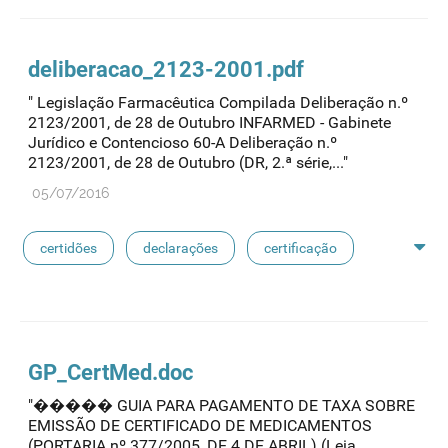
deliberac
ao
_2123-2001.pdf
" Legislação Farmacêutica Compilada Deliberação n.º
2123/2001, de 28 de Outubro INFARMED - Gabinete
Jurídico e Contencioso 60-A Deliberação n.º
2123/2001, de 28 de Outubro (DR, 2.ª série,..."
05/07/2016
certidões
declarações
certificação
medicamentos exclusivos
reconhecimento de avaliação
sioms
oms
GP_CertMed.doc
"����� GUIA PARA PAGAMENTO DE TAXA SOBRE
medicamentos de referência
EMISSÃO DE CERTIFICADO DE MEDICAMENTOS
(PORTARIA nº 377/2005, DE 4 DE ABRIL) (Leia