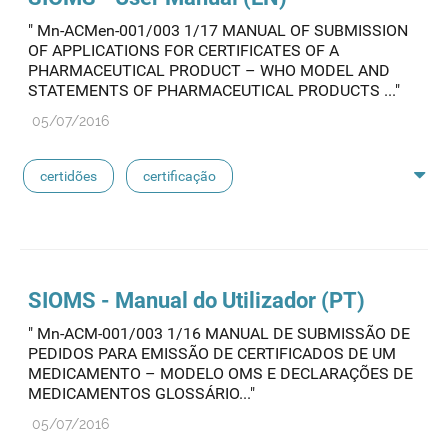
" Mn-ACMen-001/003 1/17 MANUAL OF SUBMISSION
medicamentos de referência
OF APPLICATIONS FOR CERTIFICATES OF A
PHARMACEUTICAL PRODUCT – WHO MODEL AND
STATEMENTS OF PHARMACEUTICAL PRODUCTS ..."
05/07/2016
certidões
certificação
medicamentos exclusivos
reconhecimento de avaliação
sioms
oms
SIOMS - Manual do Utilizador (PT)
" Mn-ACM-001/003 1/16 MANUAL DE SUBMISSÃO DE
medicamentos de referência
PEDIDOS PARA EMISSÃO DE CERTIFICADOS DE UM
MEDICAMENTO – MODELO OMS E DECLARAÇÕES DE
MEDICAMENTOS GLOSSÁRIO..."
05/07/2016