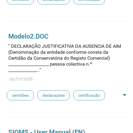
medicamentos exclusivos
reconhecimento de avaliação
sioms
oms
Modelo2.DOC
" DECLARAÇÃO JUSTIFICATIVA DA AUSENCIA DE AIM
medicamentos de referência
(Denominação da entidade conforme consta da
Certidão da Conservatória do Registo Comercial)
___________________, pessoa colectiva n.º
_____________,..."
05/07/2016
certidões
declarações
certificação
medicamentos exclusivos
reconhecimento de avaliação
sioms
oms
SIOMS - User Manual (EN)