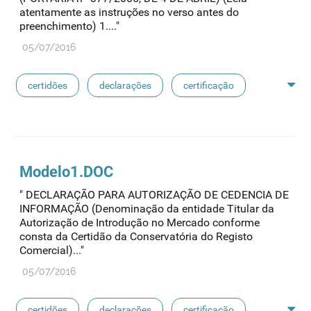
atentamente as instruções no verso antes do
preenchimento) 1...."
05/07/2016
certidões
declarações
certificação
medicamentos exclusivos
reconhecimento de avaliação
sioms
oms
Modelo1.DOC
" DECLARAÇÃO PARA AUTORIZAÇÃO DE CEDENCIA DE
medicamentos de referência
INFORMAÇÃO (Denominação da entidade Titular da
Autorização de Introdução no Mercado conforme
consta da Certidão da Conservatória do Registo
Comercial)..."
05/07/2016
certidões
declarações
certificação