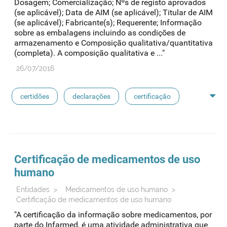
Dosagem; Comercialização; Nºs de registo aprovados
(se aplicável); Data de AIM (se aplicável); Titular de AIM
(se aplicável); Fabricante(s); Requerente; Informação
sobre as embalagens incluindo as condições de
armazenamento e Composição qualitativa/quantitativa
(completa). A composição qualitativa e ..."
26/07/2016
certidões
declarações
certificação
medicamentos exclusivos
reconhecimento de avaliação
sioms
oms
Certificação de
medicamentos
de uso
humano
medicamentos de referência
Entidades
>
Medicamentos de uso humano
>
Certificação de medicamentos de uso humano
"A certificação da informação sobre medicamentos, por
parte do Infarmed, é uma atividade administrativa que