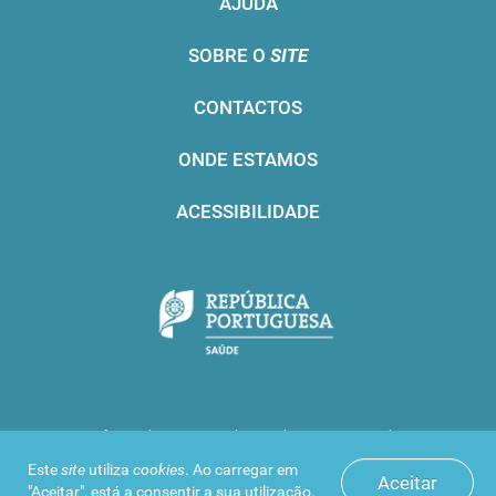
AJUDA
SOBRE O
SITE
CONTACTOS
ONDE ESTAMOS
ACESSIBILIDADE
Infarmed © 2016. Todos os direitos reservados
Este
site
utiliza
cookies
. Ao carregar em
Aceitar
"Aceitar", está a consentir a sua utilização.