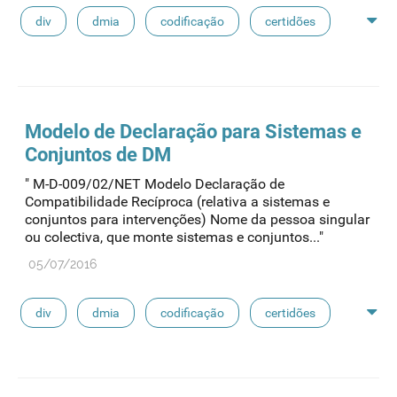
div
dmia
codificação
certidões
fabdm
dm classe iii
declarações
Modelo de Declaração para Sistemas e
Conjuntos de DM
" M-D-009/02/NET Modelo Declaração de
Compatibilidade Recíproca (relativa a sistemas e
conjuntos para intervenções) Nome da pessoa singular
ou colectiva, que monte sistemas e conjuntos..."
05/07/2016
div
dmia
codificação
certidões
fabdm
dm classe iii
declarações