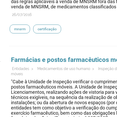
das regras aplicáveis à venda de MNSRM fora das f
venda de MNSRM, de medicamentos classificados c
26/07/2016
mnsrm
certificação
Farmácias e postos farmacêuticos m
Entidades
>
Medicamentos de uso humano
>
Inspeção 
móveis
"Cabe à Unidade de Inspeção verificar o cumpriment
postos farmacêuticos móveis. A Unidade de Inspe
Licenciamentos, realizando ações de vistoria para 
técnicos exigíveis, na sequência da realização de
instalações; ou da abertura de novos espaços (por
entidades tem como objetivo a verificação do cu
exercício farmacêutico, bem como das obrigações l