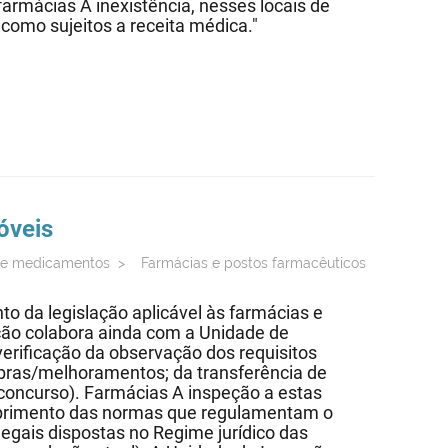
armácias A inexistência, nesses locais de
omo sujeitos a receita médica."
óveis
de medicamentos
>
Farmácias e postos farmacêuticos
o da legislação aplicável às farmácias e
ção colabora ainda com a Unidade de
verificação da observação dos requisitos
 obras/melhoramentos; da transferência de
 concurso). Farmácias A inspeção a estas
mprimento das normas que regulamentam o
egais dispostas no Regime jurídico das