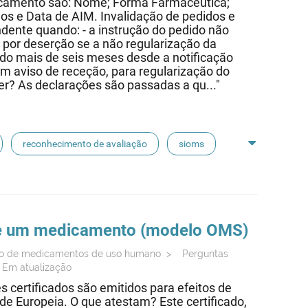
edicamento são: Nome; Forma Farmacêutica;
os e Data de AIM. Invalidação de pedidos e
ente quando: - a instrução do pedido não
o por deserção se a não regularização da
rido mais de seis meses desde a notificação
com aviso de receção, para regularização do
r? As declarações são passadas a qu..."
reconhecimento de avaliação
sioms
 de um medicamento (modelo OMS)
ção de medicamentos de uso humano
>
Perguntas
 Em atualização
s certificados são emitidos para efeitos de
e Europeia. O que atestam? Este certificado,