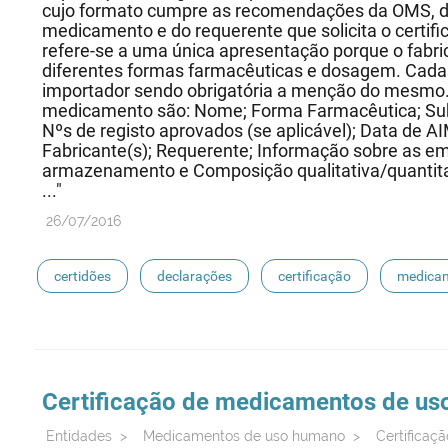
cujo formato cumpre as recomendações da OMS, de
medicamento e do requerente que solicita o certifi
refere-se a uma única apresentação porque o fabri
diferentes formas farmacêuticas e dosagem. Cada 
importador sendo obrigatória a menção do mesmo. A
medicamento são: Nome; Forma Farmacêutica; Sub
Nºs de registo aprovados (se aplicável); Data de AIM
Fabricante(s); Requerente; Informação sobre as e
armazenamento e Composição qualitativa/quantitat
..."
26/07/2016
certidões
declarações
certificação
medicam
sioms
oms
medicamentos de referência
Certificação de
medicamentos
de us
Entidades
>
Medicamentos de uso humano
>
Certifica