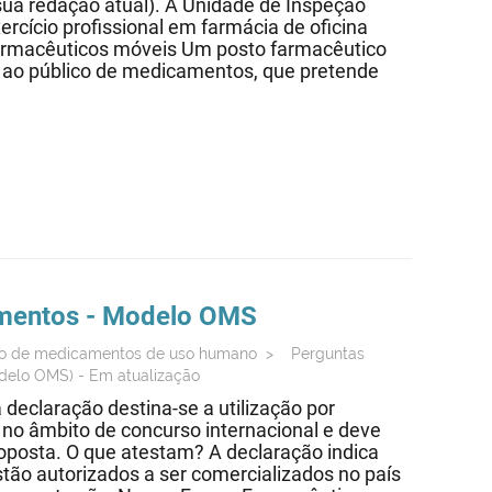
 sua redação atual). A Unidade de Inspeção
ercício profissional em farmácia de oficina
farmacêuticos móveis Um posto farmacêutico
 ao público de medicamentos, que pretende
mentos
- Modelo OMS
ção de medicamentos de uso humano
>
Perguntas
odelo OMS) - Em atualização
 declaração destina-se a utilização por
no âmbito de concurso internacional e deve
roposta. O que atestam? A declaração indica
ão autorizados a ser comercializados no país