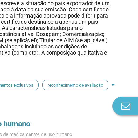
screve a situação no país exportador de um
cado à data da sua emissão. Cada certificado
co e a informação aprovada pode diferir para
certificado destina-se a apenas um país
s características listadas para o
stância ativa; Dosagem; Comercialização;
 (se aplicável); Titular de AIM (se aplicável);
mbalagens incluindo as condições de
iva (completa). A composição qualitativa e
entos exclusivos
reconhecimento de avaliação
Co
n
o humano
ção de medicamentos de uso humano