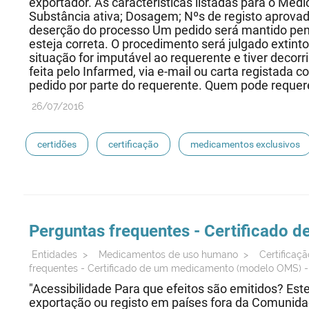
exportador. As características listadas para o M
Substância ativa; Dosagem; Nºs de registo aprovad
deserção do processo Um pedido será mantido pend
esteja correta. O procedimento será julgado extint
situação for imputável ao requerente e tiver decor
feita pelo Infarmed, via e-mail ou carta registada 
pedido por parte do requerente. Quem pode requere
26/07/2016
certidões
certificação
medicamentos exclusivos
oms
medicamentos de referência
Perguntas frequentes - Certificado
Entidades
>
Medicamentos de uso humano
>
Certifica
frequentes - Certificado de um medicamento (modelo OMS) -
"Acessibilidade Para que efeitos são emitidos? Este
exportação ou registo em países fora da Comunidad