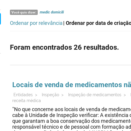
medic
domicili
Você quis dizer:
Ordenar por relevância
| Ordenar por data de criaçã
Foram encontrados 26 resultados.
Locais de venda de
medicamentos
nã
Entidades
>
Inspeção
>
Inspeção de medicamentos
>
receita médica
"No que concerne aos locais de venda de medicam
cabe à Unidade de Inspeção verificar: A existênci
que garantam a boa conservação dos medicamento
responsável técnico e de pessoal com formação 