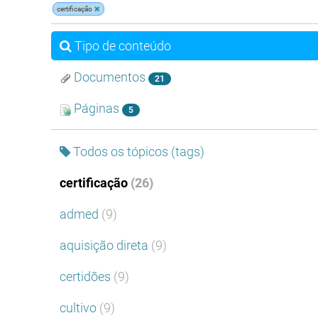
certificação
Tipo de conteúdo
Documentos
21
Páginas
5
Todos os tópicos (tags)
certificação
(26)
admed
(9)
aquisição direta
(9)
certidões
(9)
cultivo
(9)