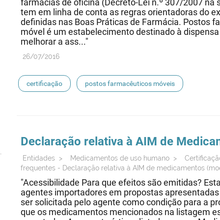
farmácias de oficina (Decreto-Lei n.º 307/2007 na
tem em linha de conta as regras orientadoras do ex
definidas nas Boas Práticas de Farmácia. Postos 
móvel é um estabelecimento destinado à dispensa
melhorar a ass..."
26/07/2016
certificação
postos farmacêuticos móveis
Declaração relativa à AIM de
Medica
Entidades
>
Medicamentos de uso humano
>
Certifica
frequentes - Declaração relativa à AIM de medicamentos (m
"Acessibilidade Para que efeitos são emitidas? Esta
agentes importadores em propostas apresentadas 
ser solicitada pelo agente como condição para a p
que os medicamentos mencionados na listagem est