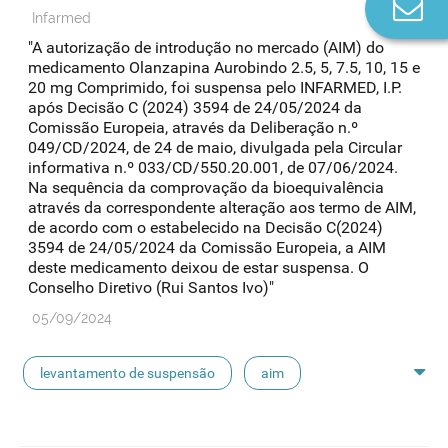
Co
Infarmed
n
"A autorização de introdução no mercado (AIM) do
medicamento Olanzapina Aurobindo 2.5, 5, 7.5, 10, 15 e
20 mg Comprimido, foi suspensa pelo INFARMED, I.P.
após Decisão C (2024) 3594 de 24/05/2024 da
Comissão Europeia, através da Deliberação n.º
049/CD/2024, de 24 de maio, divulgada pela Circular
informativa n.º 033/CD/550.20.001, de 07/06/2024.
Na sequência da comprovação da bioequivalência
através da correspondente alteração aos termo de AIM,
de acordo com o estabelecido na Decisão C(2024)
3594 de 24/05/2024 da Comissão Europeia, a AIM
deste medicamento deixou de estar suspensa. O
Conselho Diretivo (Rui Santos Ivo)"
05/09/2024
levantamento de suspensão
aim
suspensão de aim