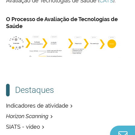
Avaliação de Tecnologias de Saúde (
CATS
).
O Processo de Avaliação de Tecnologias de
Saúde
Destaques
Indicadores de atividade
Horizon Scanning
SIATS - vídeo
Co