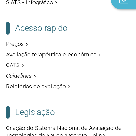
SIATS - infográfico
n
Acesso rápido
Preços
Avaliação terapêutica e económica
CATS
Guidelines
Relatórios de avaliação
Legislação
Criação do Sistema Nacional de Avaliação de
Tecnologias de Saúde (Decreto-Lei n.º