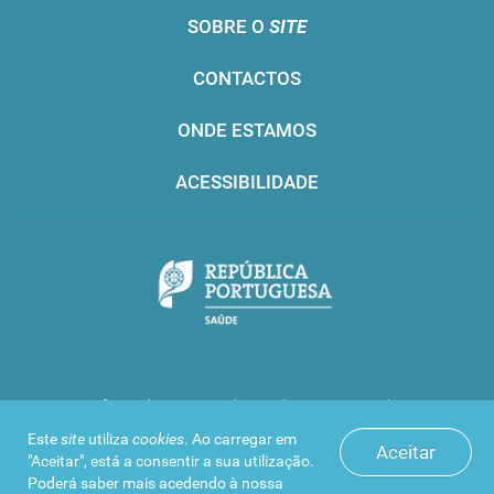
SOBRE O
SITE
CONTACTOS
ONDE ESTAMOS
ACESSIBILIDADE
Infarmed © 2016. Todos os direitos reservados
Este
site
utiliza
cookies
. Ao carregar em
Aceitar
"Aceitar", está a consentir a sua utilização.
Poderá saber mais acedendo à nossa