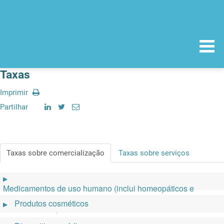
Taxas
Imprimir
Partilhar
Taxas sobre comercialização
Taxas sobre serviços
▶
Medicamentos de uso humano (inclui homeopáticos e
preparações e substâncias à base da planta canábis para
Produtos cosméticos
▶
fins medicinais)
Guia de
Outro
Legislação aplicável