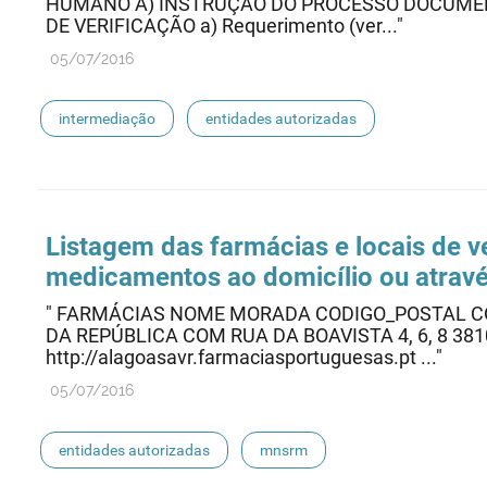
HUMANO A) INSTRUÇÃO DO PROCESSO DOCUMEN
DE VERIFICAÇÃO a) Requerimento (ver..."
05/07/2016
intermediação
entidades autorizadas
Listagem das farmácias e locais de
medicamentos ao domicílio ou atravé
" FARMÁCIAS NOME MORADA CODIGO_POSTAL C
DA REPÚBLICA COM RUA DA BOAVISTA 4, 6, 8 3810
http://alagoasavr.farmaciasportuguesas.pt ..."
05/07/2016
entidades autorizadas
mnsrm