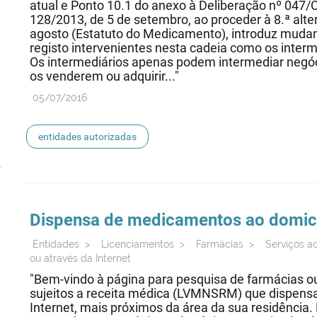
atual e Ponto 10.1 do anexo à Deliberação nº 047/
128/2013, de 5 de setembro, ao proceder à 8.ª alte
agosto (Estatuto do Medicamento), introduz mudan
registo intervenientes nesta cadeia como os inte
Os intermediários apenas podem intermediar neg
os venderem ou adquirir..."
05/07/2016
entidades autorizadas
Dispensa de medicamentos ao domicíl
Entidades
>
Licenciamentos
>
Farmácias
>
Serviços a
ou através da Internet
"Bem-vindo à página para pesquisa de farmácias 
sujeitos a receita médica (LVMNSRM) que dispens
Internet, mais próximos da área da sua residência.