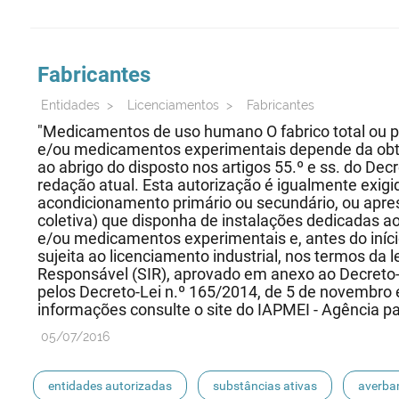
Fabricantes
Entidades
>
Licenciamentos
>
Fabricantes
"Medicamentos de uso humano O fabrico total ou 
e/ou medicamentos experimentais depende da obte
ao abrigo do disposto nos artigos 55.º e ss. do Dec
redação atual. Esta autorização é igualmente exigi
acondicionamento primário ou secundário, ou apre
coletiva) que disponha de instalações dedicadas 
e/ou medicamentos experimentais e, antes do início
sujeita ao licenciamento industrial, nos termos da l
Responsável (SIR), aprovado em anexo ao Decreto-L
pelos Decreto-Lei n.º 165/2014, de 5 de novembro 
informações consulte o site do IAPMEI - Agência para
05/07/2016
entidades autorizadas
substâncias ativas
averba