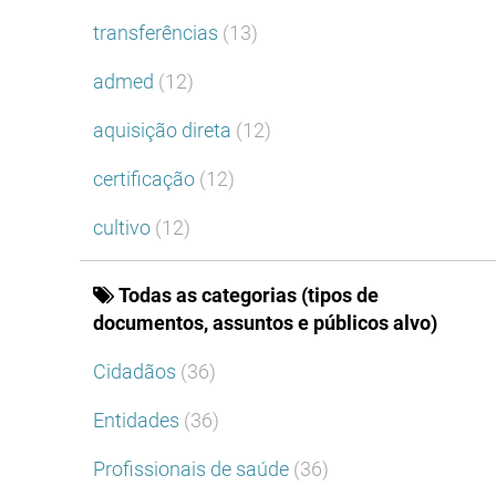
transferências
(13)
admed
(12)
aquisição direta
(12)
certificação
(12)
cultivo
(12)
Todas as categorias (tipos de
documentos, assuntos e públicos alvo)
Cidadãos
(36)
Entidades
(36)
Profissionais de saúde
(36)