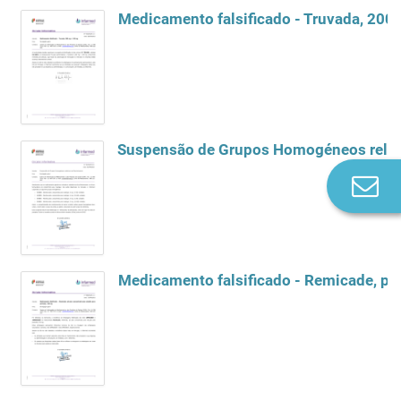
Medicamento falsificado - Truvada, 200
Suspensão de Grupos Homogéneos relat
Co
n