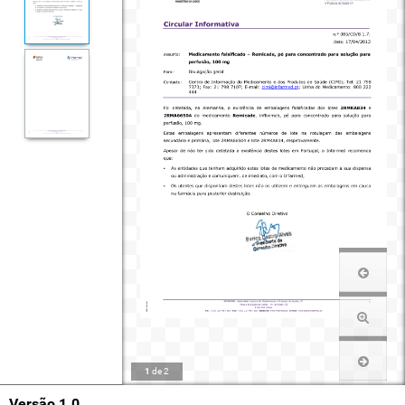
1
de
2
Versão 1.0