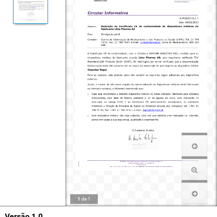
1
de
1
Versão 1.0