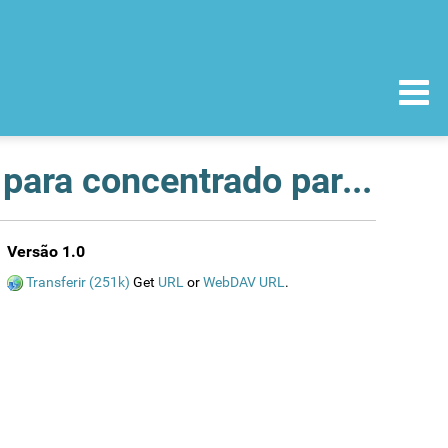
Medicamento falsificado - Remicade, 100 mg, pó para concentrado para solução para perfusão
Versão 1.0
Transferir (251k)
Get
URL
or
WebDAV URL
.