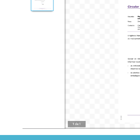
1
de
1