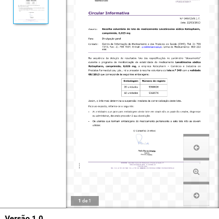
1
de
1
Versão 1.0