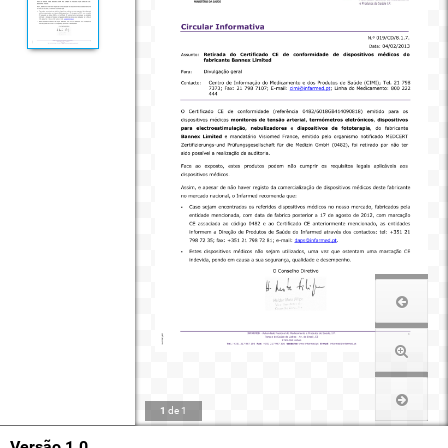
1
de
1
Versão 1.0