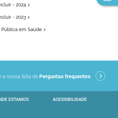
n
ncluir - 2024
ncluir - 2023
ão Pública em Saúde
 a nossa lista de
Perguntas frequentes
NDE ESTAMOS
ACESSIBILIDADE