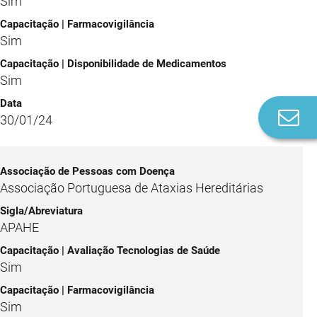
Sim
Sim
Sim
Co
30/01/24
n
Associação Portuguesa de Ataxias Hereditárias
APAHE
Sim
Sim