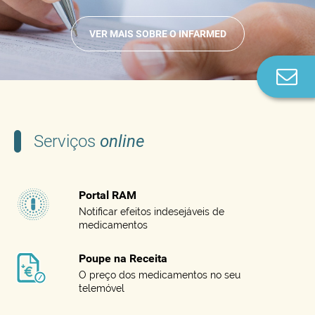
VER MAIS SOBRE O INFARMED
Co
n
Serviços
online
Portal RAM
Notificar efeitos indesejáveis de
medicamentos
Poupe na Receita
O preço dos medicamentos no seu
telemóvel