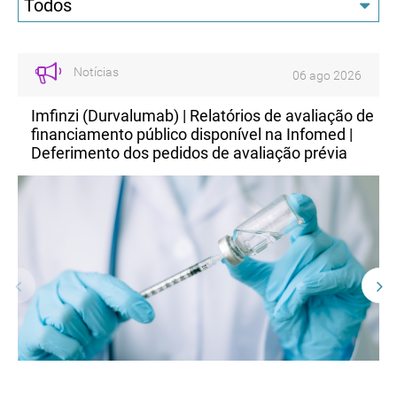
Todos
Notícias
06 ago 2026
07 ag
avaliação de
Rapibloc (Landiolol cloridrato) | Relatório 
Infomed |
avaliação de financiamento público dispon
o prévia
Infomed | Deferimento do pedido de avali
prévia