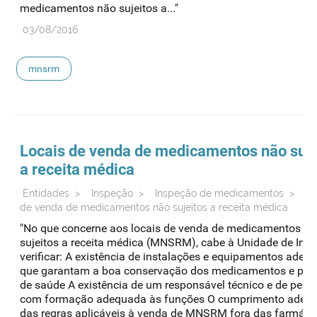
medicamentos não sujeitos a..."
03/08/2016
mnsrm
Locais de venda de medicamentos não suje
a receita médica
Entidades
>
Inspeção
>
Inspeção de medicamentos
>
Lo
de venda de medicamentos não sujeitos a receita médica
"No que concerne aos locais de venda de medicamentos n
sujeitos a receita médica (MNSRM), cabe à Unidade de Ins
verificar: A existência de instalações e equipamentos adeq
que garantam a boa conservação dos medicamentos e pro
de saúde A existência de um responsável técnico e de pess
com formação adequada às funções O cumprimento adeq
das regras aplicáveis à venda de MNSRM fora das farmáci