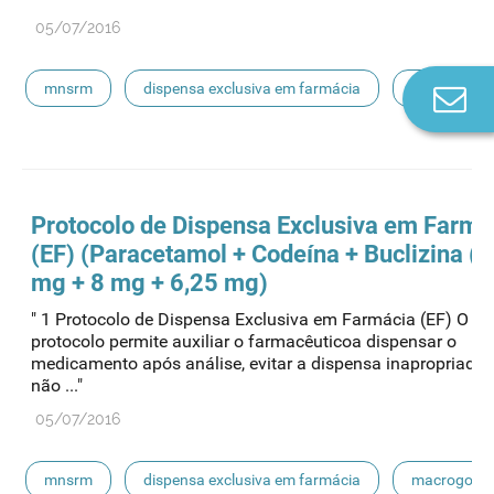
05/07/2016
mnsrm
dispensa exclusiva em farmácia
macrogol
Co
n
paracetamol
pancreatina
ulipristal
hidrocortisona
fluticasona
pílula do dia seguinte
Protocolo de Dispensa Exclusiva em Farmá
(EF) (Paracetamol + Codeína + Buclizina (
ibuprofeno
paracetamol codeina buclizina
mg + 8 mg + 6,25 mg)
" 1 Protocolo de Dispensa Exclusiva em Farmácia (EF) O pr
picetoprofeno
contraceção de emergência
amorolfi
protocolo permite auxiliar o farmacêuticoa dispensar o
medicamento após análise, evitar a dispensa inapropriada
não ..."
floroglucinol e simeticone
cianocobalamida
05/07/2016
lidocaína prilocaína
mnsrm
dispensa exclusiva em farmácia
macrogol