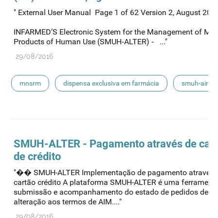
" External User Manual Page 1 of 62 Version 2, Augus
INFARMED’S Electronic System for the Management of Med
Products of Human Use (SMUH‐ALTER) ‐ ..."
29/08/2016
mnsrm
dispensa exclusiva em farmácia
smuh-aim
smuh
submissão eletrónica
automedicação
escoamento
smuh-alter
procedimentos nacionais
SMUH-ALTER - Pagamento através de car
de crédito
"�� SMUH-ALTER Implementação de pagamento através 
cartão crédito A plataforma SMUH-ALTER é uma ferrament
submissão e acompanhamento do estado de pedidos de
alteração aos termos de AIM...."
29/08/2016