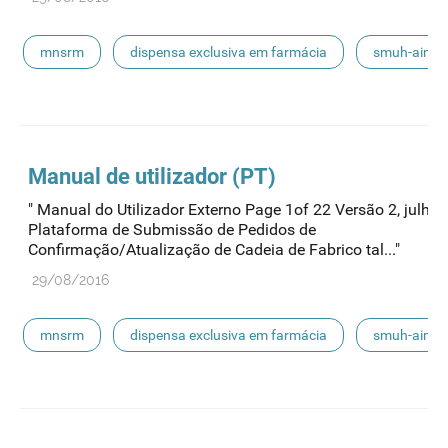
mnsrm
dispensa exclusiva em farmácia
smuh-aim
smuh
submissão eletrónica
automedicação
escoamento
smuh-alter
procedimentos nacionais
Manual de utilizador (PT)
" Manual do Utilizador Externo Page 1of 22 Versão 2, julho
Plataforma de Submissão de Pedidos de
Confirmação/Atualização de Cadeia de Fabrico tal..."
29/08/2016
mnsrm
dispensa exclusiva em farmácia
smuh-aim
smuh
submissão eletrónica
automedicação
escoamento
smuh-alter
procedimentos nacionais