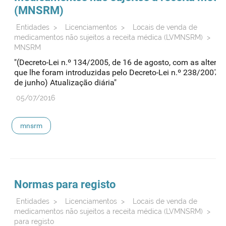
(
MNSRM
)
Entidades
>
Licenciamentos
>
Locais de venda de
medicamentos não sujeitos a receita médica (LVMNSRM)
>
Li
MNSRM
"(Decreto-Lei n.º 134/2005, de 16 de agosto, com as altera
que lhe foram introduzidas pelo Decreto-Lei n.º 238/2007, 
de junho) Atualização diária"
05/07/2016
mnsrm
Normas para registo
Entidades
>
Licenciamentos
>
Locais de venda de
medicamentos não sujeitos a receita médica (LVMNSRM)
>
N
para registo