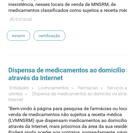
inexistência, nesses locais de venda de MNSRM, de
medicamentos classificados como sujeitos a receita médica
26/07/2016
mnsrm
certificação
Dispensa de medicamentos ao domicílio o
através da Internet
Entidades
>
Licenciamentos
>
Farmácias
>
Serviços aos
utentes
>
Dispensa de medicamentos ao domicílio ou através
Internet
"Bem-vindo à página para pesquisa de farmácias ou locais
venda de medicamentos não sujeitos a receita médica
(LVMNSRM) que dispensam medicamentos ao domicílio o
através da Internet, mais próximos da área da sua residênci
Poderá ainda aceder aos contatos, nomeadamente, página