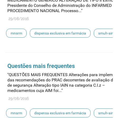
MEDICAMENTO GENÉRICO ALTERAÇÃO DE TIPO II Exmo S
Presidente do Conselho de Administração do INFARMED
PROCEDIMENTO NACIONAL Processo..."
29/08/2016
mnsrm
dispensa exclusiva em farmácia
smuh-aim
smuh
submissão eletrónica
automedicação
escoamento
smuh-alter
procedimentos nacionais
Questões mais frequentes
"QUESTÕES MAIS FREQUENTES Alterações para implemen
das recomendações do PRAC decorrentes de avaliação de s
de segurança Alteração tipo IAIN na categoria C.I.z –
medicamentos cuja AIM foi..."
29/08/2016
mnsrm
dispensa exclusiva em farmácia
smuh-aim