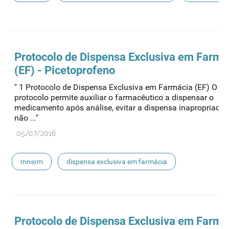
paracetamol
pancreatina
ulipristal
hidrocortisona
fluticasona
pílula do dia seguinte
Protocolo de Dispensa Exclusiva em Farmá
(EF) - Picetoprofeno
ibuprofeno
paracetamol codeina buclizina
" 1 Protocolo de Dispensa Exclusiva em Farmácia (EF) O pr
protocolo permite auxiliar o farmacêutico a dispensar o
picetoprofeno
contraceção de emergência
amorolfi
medicamento após análise, evitar a dispensa inapropriada
não ..."
floroglucinol e simeticone
cianocobalamida
05/07/2016
lidocaína prilocaína
mnsrm
dispensa exclusiva em farmácia
Protocolo de Dispensa Exclusiva em Farmá