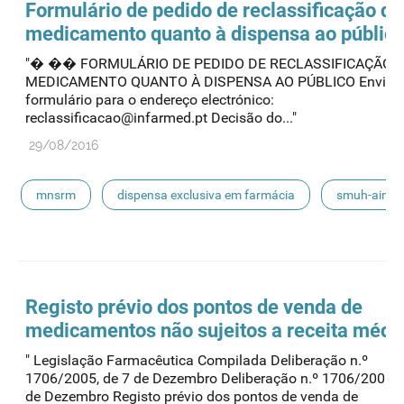
Formulário de pedido de reclassificação do
medicamento quanto à dispensa ao públic
"� �� FORMULÁRIO DE PEDIDO DE RECLASSIFICAÇÃO 
MEDICAMENTO QUANTO À DISPENSA AO PÚBLICO Enviar 
formulário para o endereço electrónico:
reclassificacao@infarmed.pt Decisão do..."
29/08/2016
mnsrm
dispensa exclusiva em farmácia
smuh-aim
smuh
submissão eletrónica
automedicação
escoamento
smuh-alter
procedimentos nacionais
Registo prévio dos pontos de venda de
medicamentos não sujeitos a receita médi
" Legislação Farmacêutica Compilada Deliberação n.º
1706/2005, de 7 de Dezembro Deliberação n.º 1706/2005, 
de Dezembro Registo prévio dos pontos de venda de