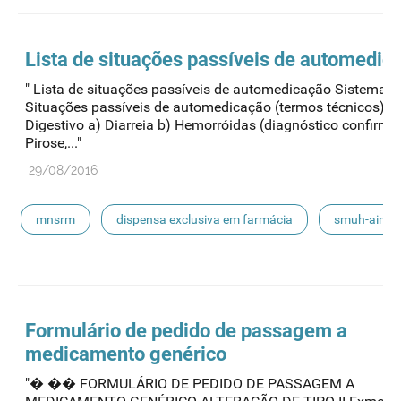
escoamento
smuh-alter
procedimentos nacionais
Lista de situações passíveis de automedic
" Lista de situações passíveis de automedicação Sistema
Situações passíveis de automedicação (termos técnicos)
Digestivo a) Diarreia b) Hemorróidas (diagnóstico confirma
Pirose,..."
29/08/2016
mnsrm
dispensa exclusiva em farmácia
smuh-aim
smuh
submissão eletrónica
automedicação
escoamento
smuh-alter
procedimentos nacionais
Formulário de pedido de passagem a
medicamento genérico
"� �� FORMULÁRIO DE PEDIDO DE PASSAGEM A