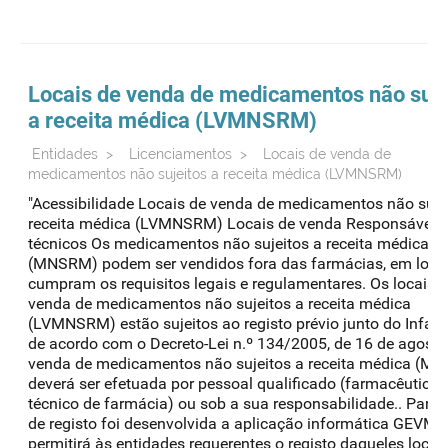
Locais de venda de medicamentos não suje
a receita médica (LV
MNSRM
)
Entidades
>
Licenciamentos
>
Locais de venda de
medicamentos não sujeitos a receita médica (LVMNSRM)
"Acessibilidade Locais de venda de medicamentos não suje
receita médica (LVMNSRM) Locais de venda Responsáveis
técnicos Os medicamentos não sujeitos a receita médica
(MNSRM) podem ser vendidos fora das farmácias, em loca
cumpram os requisitos legais e regulamentares. Os locais 
venda de medicamentos não sujeitos a receita médica
(LVMNSRM) estão sujeitos ao registo prévio junto do Infar
de acordo com o Decreto-Lei n.º 134/2005, de 16 de agosto
venda de medicamentos não sujeitos a receita médica (M
deverá ser efetuada por pessoal qualificado (farmacêutico 
técnico de farmácia) ou sob a sua responsabilidade.. Para e
de registo foi desenvolvida a aplicação informática GEVM,
permitirá às entidades requerentes o registo daqueles locai