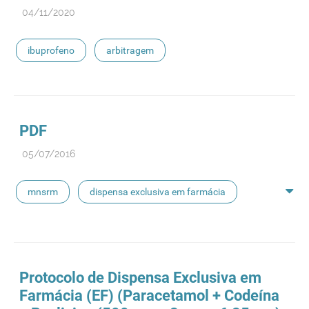
04/11/2020
ibuprofeno
arbitragem
PDF
05/07/2016
mnsrm
dispensa exclusiva em farmácia
macrogol
paracetamol
pancreatina
ulipristal
hidrocortisona
fluticasona
Protocolo de Dispensa Exclusiva em
Farmácia (EF) (Paracetamol + Codeína
pílula do dia seguinte
ibuprofeno