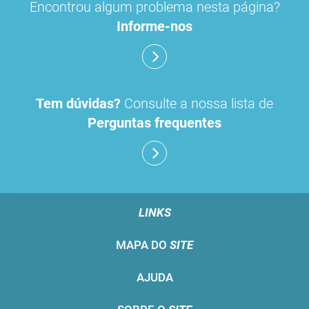
Encontrou algum problema nesta página?
contraceção de emergência
amorolfina
Informe-nos
floroglucinol e simeticone
cianocobalamida
lidocaína prilocaína
Tem dúvidas?
Consulte a nossa lista de
Perguntas frequentes
LINKS
MAPA DO
SITE
AJUDA