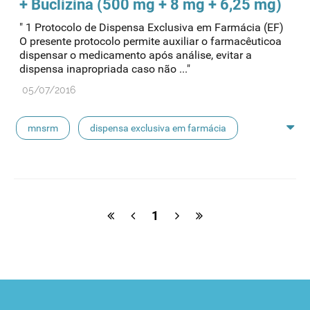
+ Buclizina (500 mg + 8 mg + 6,25 mg)
" 1 Protocolo de Dispensa Exclusiva em Farmácia (EF)
paracetamol codeina buclizina
picetoprofeno
O presente protocolo permite auxiliar o farmacêuticoa
dispensar o medicamento após análise, evitar a
dispensa inapropriada caso não ..."
contraceção de emergência
amorolfina
05/07/2016
floroglucinol e simeticone
cianocobalamida
mnsrm
dispensa exclusiva em farmácia
lidocaína prilocaína
macrogol
paracetamol
pancreatina
ulipristal
hidrocortisona
fluticasona
1
pílula do dia seguinte
ibuprofeno
paracetamol codeina buclizina
picetoprofeno