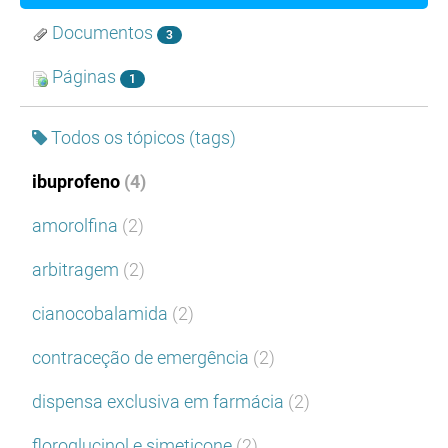
Documentos
3
Páginas
1
Todos os tópicos (tags)
ibuprofeno
(4)
amorolfina
(2)
arbitragem
(2)
cianocobalamida
(2)
contraceção de emergência
(2)
dispensa exclusiva em farmácia
(2)
floroglucinol e simeticone
(2)