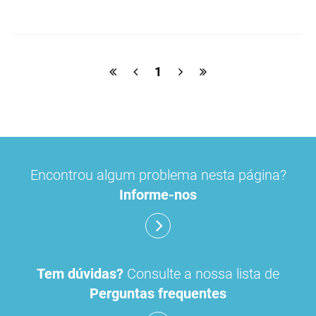
macrogol
paracetamol
pancreatina
ulipristal
hidrocortisona
fluticasona
1
pílula do dia seguinte
ibuprofeno
paracetamol codeina buclizina
picetoprofeno
Encontrou algum problema nesta página?
contraceção de emergência
amorolfina
Informe-nos
floroglucinol e simeticone
cianocobalamida
lidocaína prilocaína
Tem dúvidas?
Consulte a nossa lista de
Perguntas frequentes