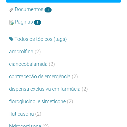
Documentos
1
Páginas
1
Todos os tópicos (tags)
amorolfina
(2)
cianocobalamida
(2)
contraceção de emergência
(2)
dispensa exclusiva em farmácia
(2)
floroglucinol e simeticone
(2)
fluticasona
(2)
hidrocortisona
(2)