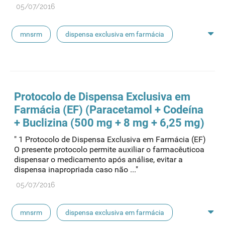
05/07/2016
mnsrm
dispensa exclusiva em farmácia
macrogol
paracetamol
pancreatina
ulipristal
hidrocortisona
fluticasona
Protocolo de Dispensa Exclusiva em
Farmácia (EF) (Paracetamol + Codeína
pílula do dia seguinte
ibuprofeno
+ Buclizina (500 mg + 8 mg + 6,25 mg)
" 1 Protocolo de Dispensa Exclusiva em Farmácia (EF)
paracetamol codeina buclizina
picetoprofeno
O presente protocolo permite auxiliar o farmacêuticoa
dispensar o medicamento após análise, evitar a
dispensa inapropriada caso não ..."
contraceção de emergência
amorolfina
05/07/2016
floroglucinol e simeticone
cianocobalamida
mnsrm
dispensa exclusiva em farmácia
lidocaína prilocaína