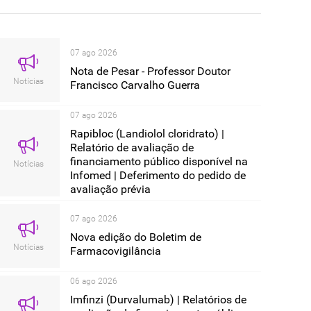
07 ago 2026
07 ago 2026
Nota de Pesar - Professor Doutor
Nova edição do Boletim de Farmac
tícias
Notícias
Francisco Carvalho Guerra
07 ago 2026
Rapibloc (Landiolol cloridrato) |
Relatório de avaliação de
financiamento público disponível na
Notícias
Infomed | Deferimento do pedido de
avaliação prévia
07 ago 2026
Nova edição do Boletim de
Notícias
Farmacovigilância
06 ago 2026
Imfinzi (Durvalumab) | Relatórios de