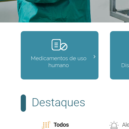
Medicamentos de uso
humano
Di
Destaques
Todos
Al