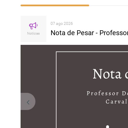
07 ago 2026
Rapibloc (Landiolol clorid
rra
financiamento público di
Notícias
pedido de avaliação prév