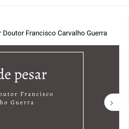
rato) | Relatório de avaliação de
No
sponível na Infomed | Deferimento do
ia