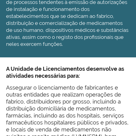
de processos tendentes à emissão de autorizações
de instalação e funcionamento dos
estabelecimentos que se dedicam ao fabrico,
distribuição e comercialização de medicamentos
de uso humano, dispositivos médicos e substâncias
ativas, assim como o registo dos profissionais que
neles exercem funções.
A Unidade de Licenciamentos desenvolve as
atividades necessárias para:
Assegurar o licenciamento de fabricantes e
outras entidades que realizam operações de
fabrico, distribuidores por grosso, incluindo a
distribuição domiciliária de medicamentos,
farmácias, incluindo as dos hospitais, serviços
farmacêuticos hospitalares públicos e privados,
e locais de venda de medicamentos não