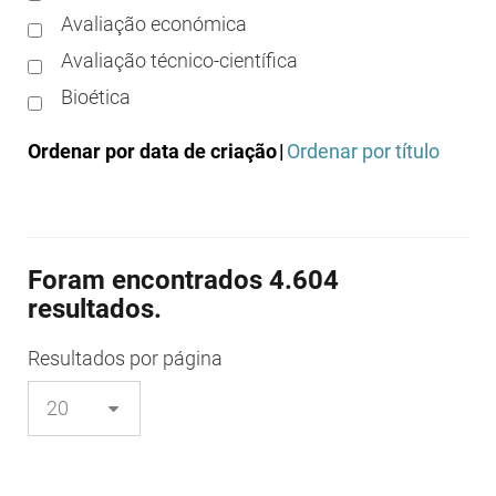
Avaliação económica
Avaliação técnico-científica
Bioética
Boas práticas clínicas
Ordenar por data de criação
|
Ordenar por título
Boas práticas de distribuição
Boas práticas de fabrico
Boas práticas de farmácia
Foram encontrados 4.604
Boas práticas de investigação
resultados.
Boas práticas de laboratório
Boas práticas regulamentares
Resultados
por página
Certificação
Colocação no mercado/comercialização
Comparticipação