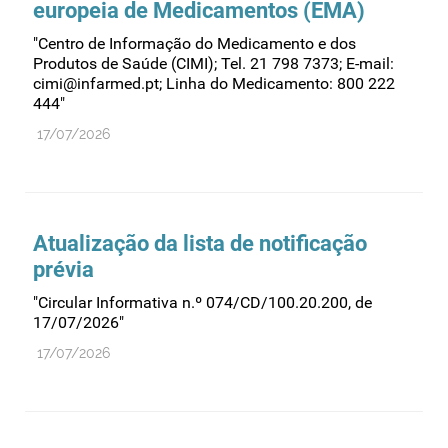
europeia de Medicamentos (EMA)
Recursos humanos
"Centro de Informação do Medicamento e dos
Registo
Produtos de Saúde (CIMI); Tel. 21 798 7373; E-mail:
Regulamentação
cimi@infarmed.pt; Linha do Medicamento: 800 222
444"
Relações internacionais
17/07/2026
Substâncias controladas
Supervisão do mercado
Taxas
Atualização da lista de notificação
Tecnologias da saúde
prévia
Utilização
"Circular Informativa n.º 074/CD/100.20.200, de
Vigilância de cosméticos
17/07/2026"
Vigilância de dispositivos médicos
17/07/2026