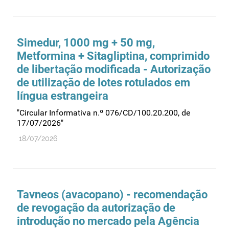
Medicamentos genéricos
Medicamentos homeopáticos
Simedur, 1000 mg + 50 mg,
Medicinas alternativas
Metformina + Sitagliptina, comprimido
Nanotecnologia
de libertação modificada - Autorização
de utilização de lotes rotulados em
Planeamento
língua estrangeira
Plantas medicinais
"Circular Informativa n.º 076/CD/100.20.200, de
Prescrição
17/07/2026"
Preços
18/07/2026
Produtos de saúde
Produtos fronteira
Publicidade
Tavneos (avacopano) - recomendação
Qualidade e normalização
de revogação da autorização de
Reações adversas
introdução no mercado pela Agência