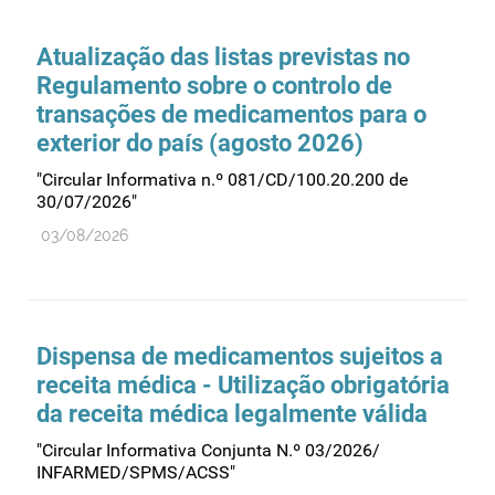
Comprovação da qualidade
Comunicação
Atualização das listas previstas no
Controlo de qualidade
Regulamento sobre o controlo de
transações de medicamentos para o
Cosméticos
exterior do país (agosto 2026)
Dispensa
"Circular Informativa n.º 081/CD/100.20.200 de
Dispositivos médicos
30/07/2026"
Distribuição
03/08/2026
Ensaios clínicos
Entidades reguladoras
Estrutura e organização
Dispensa de medicamentos sujeitos a
Exercício farmacêutico
receita médica - Utilização obrigatória
Exportação
da receita médica legalmente válida
Fabricantes
"Circular Informativa Conjunta N.º 03/2026/
INFARMED/SPMS/ACSS"
Fabrico