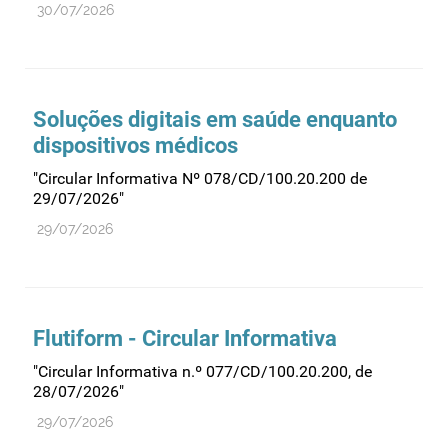
30/07/2026
Farmacovigilância
Farmácias
Gestão financeira e patrimonial
Hemoderivados
Soluções digitais em saúde enquanto
dispositivos médicos
Importação
"Circular Informativa Nº 078/CD/100.20.200 de
Informação estatística
29/07/2026"
Informação institucional
29/07/2026
Inspeção
Investigação
Legislação
Flutiform - Circular Informativa
Licenciamentos
"Circular Informativa n.º 077/CD/100.20.200, de
Locais de venda
28/07/2026"
Manutenção no mercado
29/07/2026
Medicamentos de uso humano