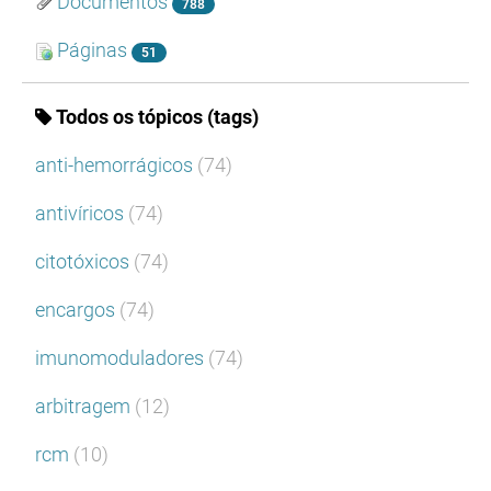
Documentos
788
Páginas
51
Todos os tópicos (tags)
anti-hemorrágicos
(74)
antivíricos
(74)
citotóxicos
(74)
encargos
(74)
imunomoduladores
(74)
arbitragem
(12)
rcm
(10)