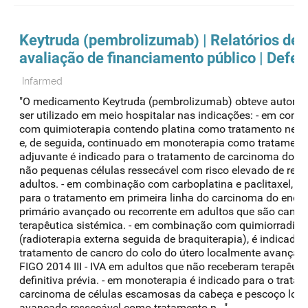
Keytruda (pembrolizumab) | Relatórios de
avaliação de financiamento público | Defe
Infarmed
"O medicamento Keytruda (pembrolizumab) obteve autoriz
ser utilizado em meio hospitalar nas indicações: - em com
com quimioterapia contendo platina como tratamento neo
e, de seguida, continuado em monoterapia como tratament
adjuvante é indicado para o tratamento de carcinoma do p
não pequenas células ressecável com risco elevado de reco
adultos. - em combinação com carboplatina e paclitaxel, é 
para o tratamento em primeira linha do carcinoma do endo
primário avançado ou recorrente em adultos que são candi
terapêutica sistémica. - em combinação com quimiorradiot
(radioterapia externa seguida de braquiterapia), é indicado 
tratamento de cancro do colo do útero localmente avançad
FIGO 2014 III - IVA em adultos que não receberam terapêuti
definitiva prévia. - em monoterapia é indicado para o trata
carcinoma de células escamosas da cabeça e pescoço loc
avançado ressecável como tratamento n..."