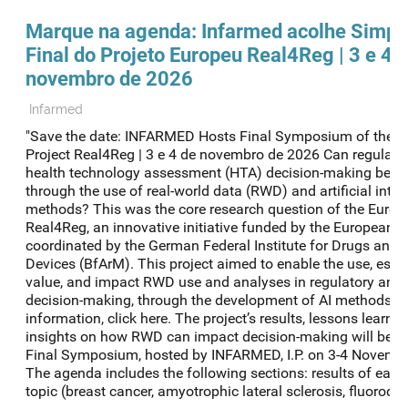
Marque na agenda: Infarmed acolhe Simpó
Final do Projeto Europeu Real4Reg | 3 e 4 
novembro de 2026
Infarmed
"Save the date: INFARMED Hosts Final Symposium of the 
Project Real4Reg | 3 e 4 de novembro de 2026 Can regulato
health technology assessment (HTA) decision-making be o
through the use of real-world data (RWD) and artificial intell
methods? This was the core research question of the Europ
Real4Reg, an innovative initiative funded by the European 
coordinated by the German Federal Institute for Drugs and 
Devices (BfArM). This project aimed to enable the use, estab
value, and impact RWD use and analyses in regulatory and
decision-making, through the development of AI methods. 
information, click here. The project’s results, lessons learnt,
insights on how RWD can impact decision-making will be s
Final Symposium, hosted by INFARMED, I.P. on 3-4 Novemb
The agenda includes the following sections: results of each
topic (breast cancer, amyotrophic lateral sclerosis, fluoroquin