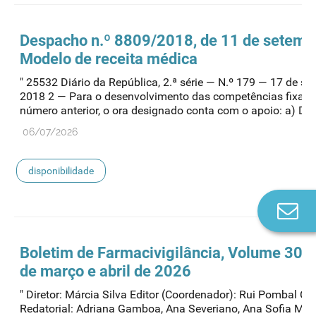
Despacho n.º 8809/2018, de 11 de setemb
Modelo de receita médica
" 25532 Diário da República, 2.ª série — N.º 179 — 17 de s
2018 2 — Para o desenvolvimento das competências fixad
número anterior, o ora designado conta com o apoio: a) Das.
06/07/2026
disponibilidade
Co
n
Boletim de Farmacivigilância, Volume 30, n
de março e abril de 2026
" Diretor: Márcia Silva Editor (Coordenador): Rui Pombal Co
Redatorial: Adriana Gamboa, Ana Severiano, Ana Sofia Mart