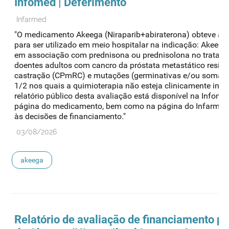
Infomed | Deferimento
Infarmed
"O medicamento Akeega (Niraparib+abiraterona) obteve au
para ser utilizado em meio hospitalar na indicação: Akeega
em associação com prednisona ou prednisolona no tratam
doentes adultos com cancro da próstata metastático resist
castração (CPmRC) e mutações (germinativas e/ou somát
1/2 nos quais a quimioterapia não esteja clinicamente indi
relatório público desta avaliação está disponível na Infome
página do medicamento, bem como na página do Infarmed
às decisões de financiamento."
03/08/2026
akeega
Relatório de avaliação de financiamento pú