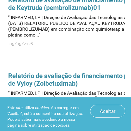
Relatório de avaliação de financiamento pú
de Keytruda (pembrolizumab)01
" INFARMED, I.P | Direção de Avaliação das Tecnologias de
(DATS) RELATÓRIO PÚBLICO DE AVALIAÇÃO KEYTRUDA
(PEMBROLIZUMAB) em combinação com quimioterapia co
platina como..."
05/05/2026
Relatório de avaliação de financiamento pú
de Vyloy (Zolbetuximab)
" INFARMED, I.P | Direção de Avaliação das Tecnologias de
(DATS) RELATÓRIO PÚBLICO DE AVALIAÇÃO VYLOY
(ZOLBETUXIMAB) Vyloy, em combinação com quimioterapi
Este
site
utiliza
cookies
. Ao carregar em
contendo..."
Aceitar
"Aceitar", está a consentir a sua utilização.
Poderá saber mais acedendo à nossa
02/04/2026
página sobre
utilização de
cookies
.