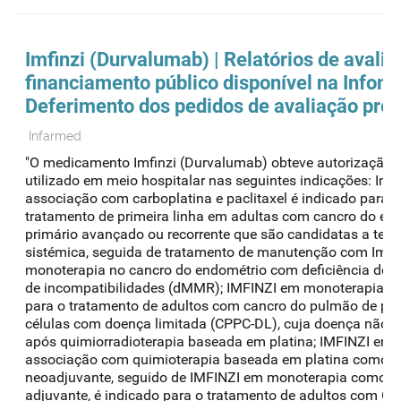
Imfinzi (Durvalumab) | Relatórios de avali
financiamento público disponível na Infome
Deferimento dos pedidos de avaliação prév
Infarmed
"O medicamento Imfinzi (Durvalumab) obteve autorização p
utilizado em meio hospitalar nas seguintes indicações: Imf
associação com carboplatina e paclitaxel é indicado para o
tratamento de primeira linha em adultas com cancro do en
primário avançado ou recorrente que são candidatas a tera
sistémica, seguida de tratamento de manutenção com Imfi
monoterapia no cancro do endométrio com deficiência de 
de incompatibilidades (dMMR); IMFINZI em monoterapia é 
para o tratamento de adultos com cancro do pulmão de p
células com doença limitada (CPPC-DL), cuja doença não p
após quimiorradioterapia baseada em platina; IMFINZI em
associação com quimioterapia baseada em platina como t
neoadjuvante, seguido de IMFINZI em monoterapia como t
adjuvante, é indicado para o tratamento de adultos com C