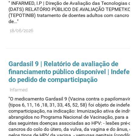
" INFARMED, I.P | Direção de Avaliação das Tecnologias de
(DATS) RELATÓRIO PÚBLICO DE AVALIAÇÃO TEPMETKO
(TEPOTINIB) tratamento de doentes adultos com cancro d
de..."
18/06/2026
Gardasil 9 | Relatório de avaliação de
financiamento público disponível | Indefer
do pedido de comparticipação
Infarmed
"O medicamento Gardasil 9 (Vacina contra o papilomavíru
(tipos 6, 11, 16 ,18, 31, 33, 45, 52, 58) foi objeto de indefer
comparticipação, na indicação: Imunização ativa de indiví
abrangidos no Programa Nacional de Vacinação, para a pr
das seguintes doenças associadas ao HPV: - lesões pré-ca
cancros do colo do útero, da vulva, da vagina e do ânus, c
pelos tipos de HPV da vacina. - verrugas genitais (condilom