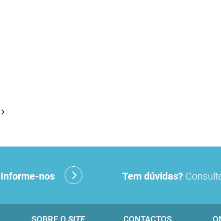
?
Informe-nos
Tem dúvidas?
Consulte
SOBRE O
SITE
CONTACTOS
O