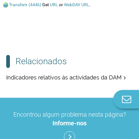
Transferir (444k)
Get
URL
or
WebDAV URL
.
Relacionados
Indicadores relativos às actividades da DAM
Co
n
Encontrou algum problema nesta página?
Informe-nos