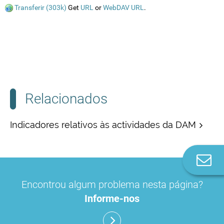
Transferir (303k)
Get
URL
or
WebDAV URL
.
Relacionados
Indicadores relativos às actividades da DAM
Co
n
Encontrou algum problema nesta página?
Informe-nos